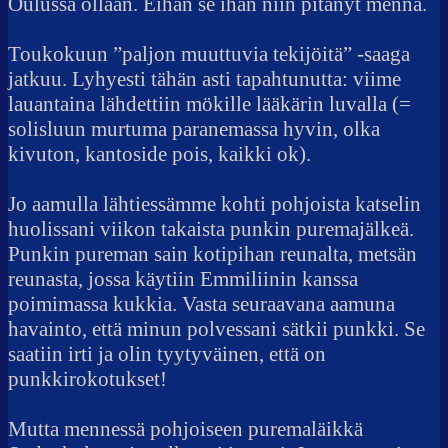
Oulussa ollaan. Eihän se ihan niin pitänyt mennä.
–
sairauskertomu
Toukokuun ”paljon muuttuvia tekijöitä” -saaga
jatkuu. Lyhyesti tähän asti tapahtunutta: viime
lauantaina lähdettiin mökille lääkärin luvalla (=
solisluun murtuma paranemassa hyvin, olka
kivuton, kantoside pois, kaikki ok).
Jo aamulla lähtiessämme kohti pohjoista katselin
huolissani viikon takaista punkin puremajälkeä.
Punkin pureman sain kotipihan reunalta, metsän
reunasta, jossa käytiin Emmiliinin kanssa
poimimassa kukkia. Vasta seuraavana aamuna
havainto, että minun polvessani sätkii punkki. Se
saatiin irti ja olin tyytyväinen, että on
punkkirokotukset!
Mutta mennessä pohjoiseen puremaläikkä