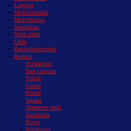
Luettua
Mökkielämää
Muistikuvia
Neulottua
Niitä näitä
Oulu
Puutarhahommia
Reissut
Andalusia
Bad Gastein
Dubai
Garda
Irlanti
Japani
Jäämeren retki
Katalonia
Kiina
Kitzbuhel