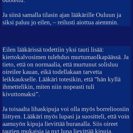
odotettu.
Ja siinä samalla tilasin ajan lääkärille Ouluun ja
siksi paluu jo eilen, – reilusti aiottua aiemmin.
Eilen lääkärissä todettiin yksi tauti lisää:
kiertokalvosimen tulehdus murtumaolkapäässä. Ja
tieto, että on normaalia, että murtunut solisluu
oireilee kauan, eikä todellakaan tarvetta
leikkaukselle. Lääkäri totesikin, että ”hän kyllä
ihmettelikin, miten niin nopeasti tuli
kivuttomaksi”.
Ja toisaalta lihaskipuja voi olla myös borrelioosiin
liittyen. Lääkäri myös lupasi ja suositteli, että voin
aamuyön kipuja lievittää buranalla. Siis oireet
tautien mukaisia ja nyt lupa lievittää kipuja.