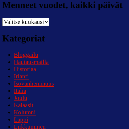
Menneet vuodet, kaikki päivät
Menneet
vuodet,
kaikki
Kategoriat
päivät
Bloggailu
Hautausmailla
Historiaa
Irlanti
Isovanhemmuus
Italia
Joulu
Kalaasit
Kolumni
Lappi
Liikkuminen