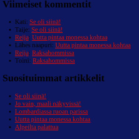
Viimeiset kommentit
Kati
:
Se oli siinä!
Taije
:
Se oli siinä!
Reija
:
Uutta pintaa monessa kohtaa
Lähes naapuri
:
Uutta pintaa monessa kohtaa
Reija
:
Raksahommissa
Toini
:
Raksahommissa
Suosituimmat artikkelit
Se oli siinä!
Jo vain, maali näkyvissä!
Lombardiassa ruoan parissa
Uutta pintaa monessa kohtaa
Alpeilta palattua