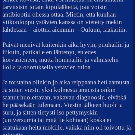
tarvitsisin jotain kipulääkettä, jota voisin
antibiootin ohessa ottaa. Mietin, että kunhan
viikonloppu ystävien kanssa on vietetty mekin
lähdetään – aiottua aiemmin – Ouluun, lääkäriin.
Päivät menivät kuitenkin aika hyvin, puuhailin ja
liikuin, patikalle en lähtenyt, en edes
korvasieneen, mutta hommailin ja valmistelin
ilolla ja odotuksella ystävien tuloa.
Ja torstaina olinkin jo aika reippaana heti aamusta.
Ja sitten viesti: yksi kolmesta amicista onkin
saanut huolettavan, vakavan diagnoosin, eivätkä
he pääsekään tulemaan. Viestin jälkeen huoli ja
suru, ja sitten tietysti iso pettymyskin
(universumia tai mitä lie kohtaan) koska ei
saatukaan heitä mökille, vaikka niin oli toivottu ja