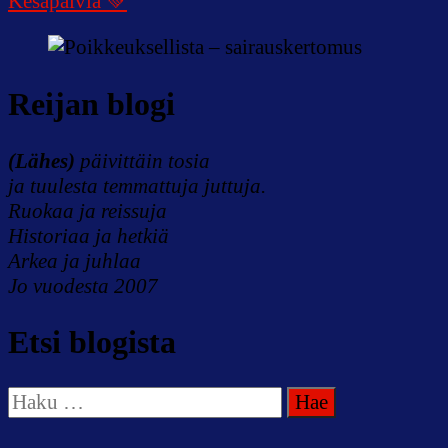
Kesäpäiviä 💚
Reijan blogi
(Lähes)
päivittäin tosia
ja tuulesta temmattuja juttuja.
Ruokaa ja reissuja
Historiaa ja hetkiä
Arkea ja juhlaa
Jo vuodesta 2007
Etsi blogista
Haku: