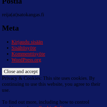
Postia
reija(at)satokangas.fi
Meta
Kirjaudu sisään
Sisältösyöte
Kommenttisyöte
WordPress.org
Privacy & Cookies: This site uses cookies. By
continuing to use this website, you agree to their
use.
To find out more, including how to control