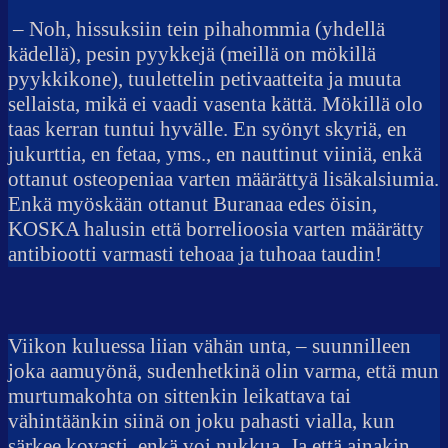
– Noh, hissuksiin tein pihahommia (yhdellä
kädellä), pesin pyykkejä (meillä on mökillä
pyykkikone), tuulettelin petivaatteita ja muuta
sellaista, mikä ei vaadi vasenta kättä. Mökillä olo
taas kerran tuntui hyvälle. En syönyt skyriä, en
jukurttia, en fetaa, yms., en nauttinut viiniä, enkä
ottanut osteopeniaa varten määrättyä lisäkalsiumia.
Enkä myöskään ottanut Buranaa edes öisin,
KOSKA halusin että borrelioosia varten määrätty
antibiootti varmasti tehoaa ja tuhoaa taudin!
Viikon kuluessa liian vähän unta, – suunnilleen
joka aamuyönä, sudenhetkinä olin varma, että mun
murtumakohta on sittenkin leikattava tai
vähintäänkin siinä on joku pahasti vialla, kun
särkee kovasti, enkä voi nukkua. Ja että ainakin