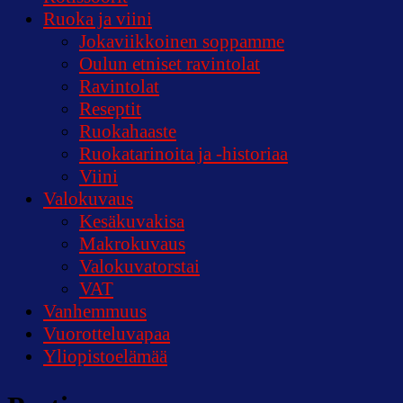
Ruoka ja viini
Jokaviikkoinen soppamme
Oulun etniset ravintolat
Ravintolat
Reseptit
Ruokahaaste
Ruokatarinoita ja -historiaa
Viini
Valokuvaus
Kesäkuvakisa
Makrokuvaus
Valokuvatorstai
VAT
Vanhemmuus
Vuorotteluvapaa
Yliopistoelämää