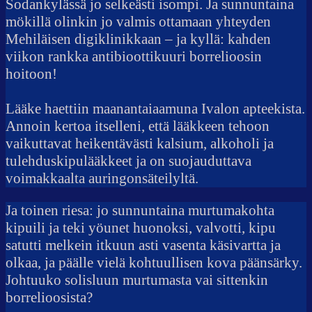
Sodankylässä jo selkeästi isompi. Ja sunnuntaina
mökillä olinkin jo valmis ottamaan yhteyden
Mehiläisen digiklinikkaan – ja kyllä: kahden
viikon rankka antibioottikuuri borrelioosin
hoitoon!
Lääke haettiin maanantaiaamuna Ivalon apteekista.
Annoin kertoa itselleni, että lääkkeen tehoon
vaikuttavat heikentävästi kalsium, alkoholi ja
tulehduskipulääkkeet ja on suojauduttava
voimakkaalta auringonsäteilyltä.
Ja toinen riesa: jo sunnuntaina murtumakohta
kipuili ja teki yöunet huonoksi, valvotti, kipu
satutti melkein itkuun asti vasenta käsivartta ja
olkaa, ja päälle vielä kohtuullisen kova päänsärky.
Johtuuko solisluun murtumasta vai sittenkin
borrelioosista?