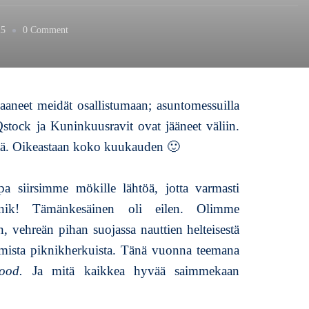
o
25
0 Comment
n
J
u
h
aneet meidät osallistumaan; asuntomessuilla
l
stock ja Kuninkuusravit ovat jääneet väliin.
a
v
stä. Oikeastaan koko kuukauden 🙂
i
i
 siirsimme mökille lähtöä, jotta varmasti
k
o
knik! Tämänkesäinen oli eilen. Olimme
n
, vehreän pihan suojassa nauttien helteisestä
l
uomista piknikherkuista. Tänä vuonna teemana
o
p
 Food.
Ja mitä kaikkea hyvää saimmekaan
u
n