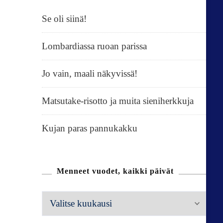
Se oli siinä!
Lombardiassa ruoan parissa
Jo vain, maali näkyvissä!
Matsutake-risotto ja muita sieniherkkuja
Kujan paras pannukakku
Menneet vuodet, kaikki päivät
M
e