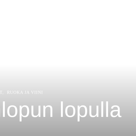
T
RUOKA JA VIINI
lopun lopulla