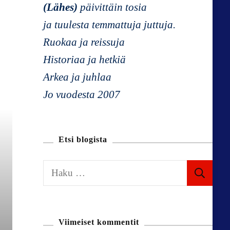
(Lähes)
päivittäin tosia
ja tuulesta temmattuja juttuja.
Ruokaa ja reissuja
Historiaa ja hetkiä
Arkea ja juhlaa
Jo vuodesta 2007
Etsi blogista
H
a
k
u
Viimeiset kommentit