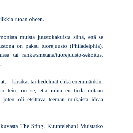
l
o
p
iikkia ruoan oheen.
u
l
nista muista juustokakuista siinä, että se
l
a
ustona on paksu tuorejuusto (Philadelphia),
issa tai rahka/smetana/tuorejuusto-sekoitus,
.
at, – kirsikat tai hedelmät ehkä enemmänkin.
män tein, on se, että minä en tiedä mitään
tä, joten oli etsittävä teeman mukaista ideaa
kuvasta The Sting. Kuuntelehan! Muistatko