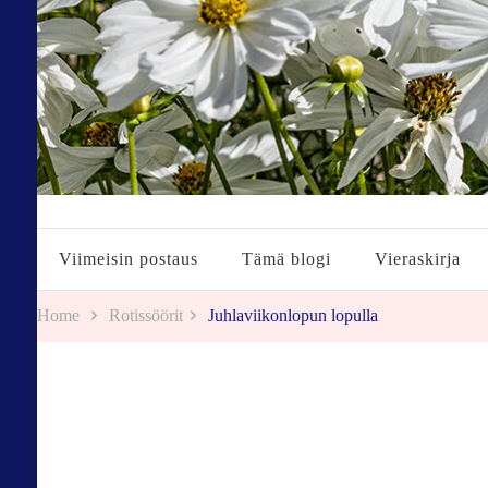
Tuulestatemmattua
Viimeisin postaus
Tämä blogi
Vieraskirja
Home
Rotissöörit
Juhlaviikonlopun lopulla