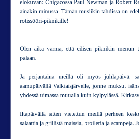
elokuvan: Chigacossa Paul Newman ja Robert Red
ainakin minussa. Tämän musiikin tahdissa on ed
rotissööri-piknikille!
Olen aika varma, että eilisen piknikin menun tar
palaan.
Ja perjantaina meillä oli myös juhlapäivä: s
aamupäivällä Valkiaisjärvelle, jonne muksut isän
yhdessä uimassa muualla kuin kylpylässä. Kirkasv
Iltapäivällä sitten vietettiin meillä perheen ke
salaattia ja grillistä maissia, broileria ja scampeja.