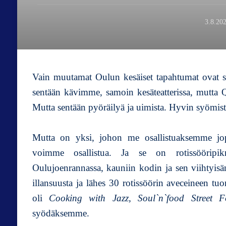
3.8.20
Vain muutamat Oulun kesäiset tapahtumat ovat sa
sentään kävimme, samoin kesäteatterissa, mutta Q
Mutta sentään pyöräilyä ja uimista. Hyvin syömi
Mutta on yksi, johon me osallistuaksemme jopa
voimme osallistua. Ja se on rotissööripi
Oulujoenrannassa, kauniin kodin ja sen viihtyisän
illansuusta ja lähes 30 rotissöörin aveceineen t
oli
Cooking with Jazz, Soul`n`food Street
syödäksemme.