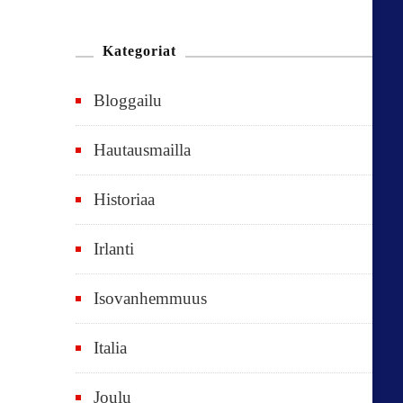
n
n
Kategoriat
e
Bloggailu
e
t
Hautausmailla
v
Historiaa
u
o
Irlanti
d
e
Isovanhemmuus
t
Italia
,
k
Joulu