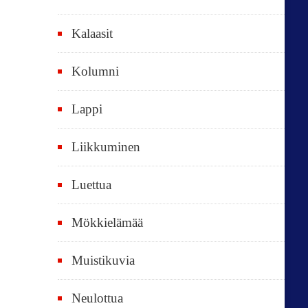
a
i
Kalaasit
k
Kolumni
k
i
Lappi
p
Liikkuminen
ä
i
Luettua
v
ä
Mökkielämää
t
Muistikuvia
Neulottua