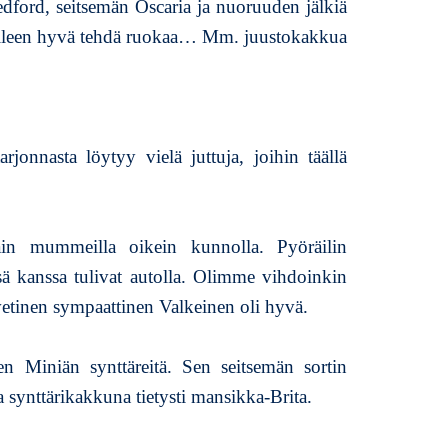
ford, seitsemän Oscaria ja nuoruuden jälkiä
elleen hyvä tehdä ruokaa… Mm. juustokakkua
jonnasta löytyy vielä juttuja, joihin täällä
ain mummeilla oikein kunnolla. Pyöräilin
sä kanssa tulivat autolla. Olimme vihdoinkin
etinen sympaattinen Valkeinen oli hyvä.
sken Miniän synttäreitä. Sen seitsemän sortin
 Ja synttärikakkuna tietysti mansikka-Brita.