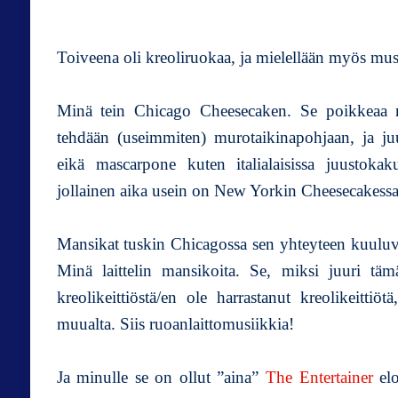
Toiveena oli kreoliruokaa, ja mielellään myös mus
Minä tein Chicago Cheesecaken. Se poikkeaa mo
tehdään (useimmiten) murotaikinapohjaan, ja ju
eikä mascarpone kuten italialaisissa juustokaku
jollainen aika usein on New Yorkin Cheesecakessa
Mansikat tuskin Chicagossa sen yhteyteen kuuluv
Minä laittelin mansikoita. Se, miksi juuri tä
kreolikeittiöstä/en ole harrastanut kreolikeittiö
muualta. Siis ruoanlaittomusiikkia!
Ja minulle se on ollut ”aina”
The Entertainer
elo