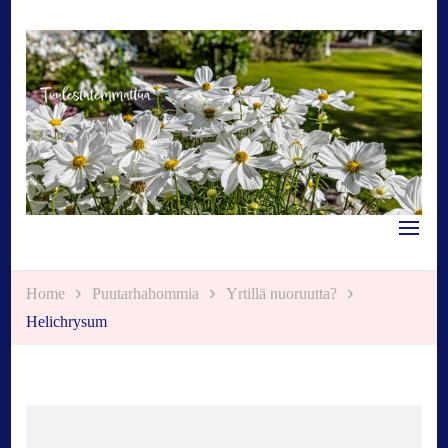
Tuulestatemmattua
Home
Puutarhahommia
Yrtillä nuoruutta?
Helichrysum