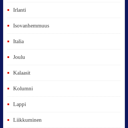
o
Irlanti
d
e
Isovanhemmuus
t
Italia
,
k
Joulu
a
i
Kalaasit
k
Kolumni
k
i
Lappi
p
Liikkuminen
ä