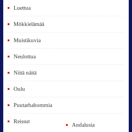
i
Luettua
v
ä
Mökkielämää
t
Muistikuvia
Neulottua
Niitä näitä
Oulu
Puutarhahommia
Reissut
Andalusia