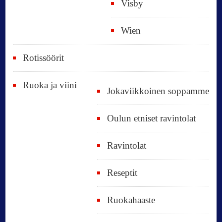
Visby
Wien
Rotissöörit
Ruoka ja viini
Jokaviikkoinen soppamme
Oulun etniset ravintolat
Ravintolat
Reseptit
Ruokahaaste