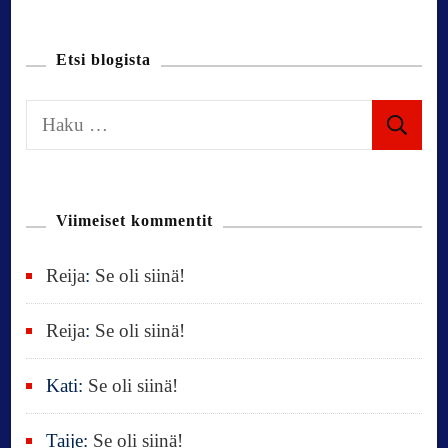
Etsi blogista
H
a
k
u
Viimeiset kommentit
:
Reija
:
Se oli siinä!
Reija
:
Se oli siinä!
Kati
:
Se oli siinä!
Taije
:
Se oli siinä!