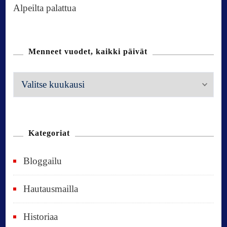
Alpeilta palattua
Menneet vuodet, kaikki päivät
M
e
n
n
Kategoriat
e
Bloggailu
e
t
Hautausmailla
v
Historiaa
u