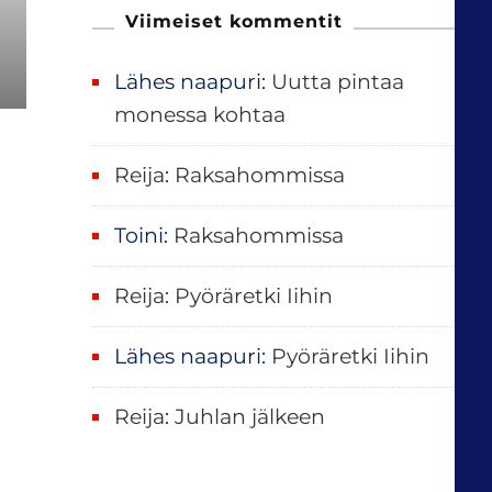
u
Viimeiset kommentit
:
Lähes naapuri
:
Uutta pintaa
monessa kohtaa
Reija
:
Raksahommissa
Toini
:
Raksahommissa
Reija
:
Pyöräretki Iihin
Lähes naapuri
:
Pyöräretki Iihin
Reija
:
Juhlan jälkeen