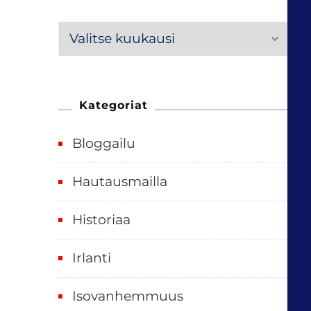
M
e
n
n
Kategoriat
e
Bloggailu
e
t
Hautausmailla
v
Historiaa
u
o
Irlanti
d
e
Isovanhemmuus