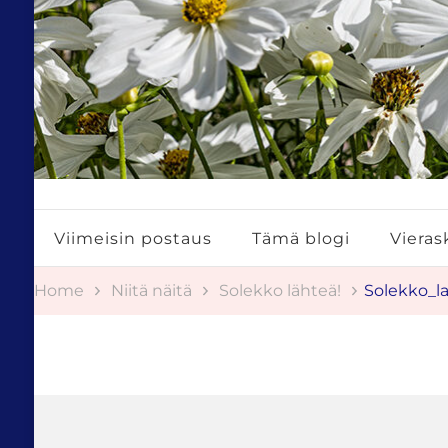
Tuulestatemmattua
Viimeisin postaus
Tämä blogi
Vierask
Home
Niitä näitä
Solekko lähteä!
Solekko_l