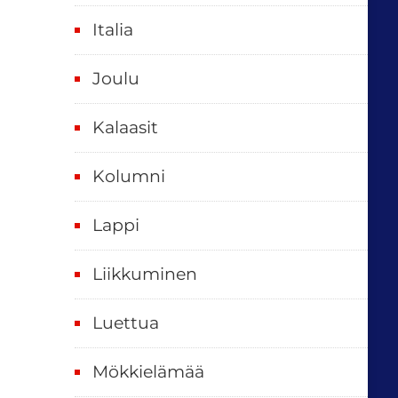
t
Italia
,
k
Joulu
a
i
Kalaasit
k
Kolumni
k
i
Lappi
p
Liikkuminen
ä
i
Luettua
v
ä
Mökkielämää