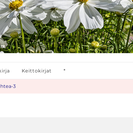
irja
Keittokirjat
*
ahtea-3