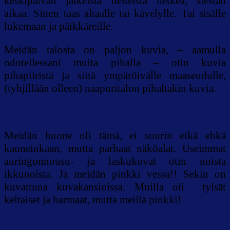
keskipäivän jälkeistä helteistä hetkeä, siestan
aikaa. Sitten taas altaalle tai kävelylle. Tai sisälle
lukemaan ja päikkäreille.
Meidän talosta on paljon kuvia, – aamulla
odotellessani muita pihalla – otin kuvia
pihapiiristä ja siitä ympäröivälle maaseudulle,
(tyhjillään olleen) naapuritalon pihaltakin kuvia.
Meidän huone oli tämä, ei suurin eikä ehkä
kauneinkaan, mutta parhaat näköalat. Useimmat
auringonnousu- ja laskukuvat otin noista
ikkunoista. Ja meidän pinkki vessa!! Sekin on
kuvattuna kuvakansioissa. Muilla oli tylsät
keltaiset ja harmaat, mutta meillä pinkki!