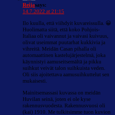
Reija
says:
14.7.2022 at 21:15
Ilo kuulla, että viihdyit kuvareissulla. 😀
Huolimatta siitä, että koko Pohjois-
Italiaa oli vaivannut ja vaivasi kuivuus,
olivat useimmat puutarhat kukkivia ja
vihreitä. Meidän Casan pihalla oli
automaattinen kastelujärjestelmä, joka
käynnistyi aamuseitsemältä ja pikku
suihkut veivät talon suihkuista veden.
Oli siis ajoitettava aamusuihkuttelut sen
mukaisesti.
Mainitsemassasi kuvassa on meidän
Huvilan seinä, joten ei ole kyse
rakennusvuodesta. Rakennusvuosi oli
(kai) 1910. Me tulkitsimme tuon kuvion