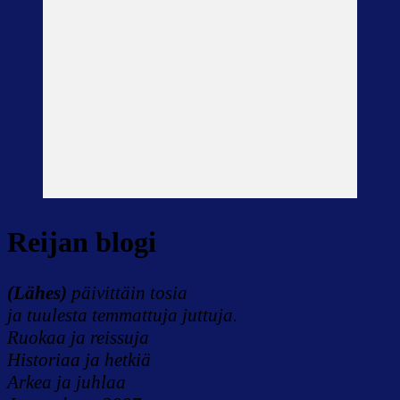
Reijan blogi
(Lähes)
päivittäin tosia
ja tuulesta temmattuja juttuja.
Ruokaa ja reissuja
Historiaa ja hetkiä
Arkea ja juhlaa