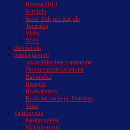
Rooma 2019
Sardinia
Savo_Pohjois-Karjala
Teneriffa
Visby
Wien
Rotissöörit
Ruoka ja viini
Jokaviikkoinen soppamme
Oulun etniset ravintolat
Ravintolat
Reseptit
Ruokahaaste
Ruokatarinoita ja -historiaa
Viini
Valokuvaus
Kesäkuvakisa
Makrokuvaus