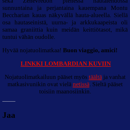
sekä Zenevredon pienessä hautalehdossa
sunnuntaina ja perjantaina kauempana Montu
Beccharian kauas näkyvällä hauta-alueella. Siellä
osa hautaseinistä, uurna- ja arkkukaapeista oli
samaa graniittia kuin meidän keittiötasot, mikä
tuntui vähän oudolle.
Hyvää nojatuolimatkaa!
Buon viaggio, amici!
LINKKI LOMBARDIAN KUVIIN
Nojatuolimatkailuun pääset myös
täältä
ja vanhat
matkasivunikin ovat vielä
netissä
. Sieltä pääset
toisiin maanosiinkin.
Jaa