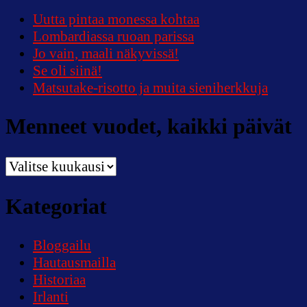
Uutta pintaa monessa kohtaa
Lombardiassa ruoan parissa
Jo vain, maali näkyvissä!
Se oli siinä!
Matsutake-risotto ja muita sieniherkkuja
Menneet vuodet, kaikki päivät
Menneet
vuodet,
kaikki
Kategoriat
päivät
Bloggailu
Hautausmailla
Historiaa
Irlanti