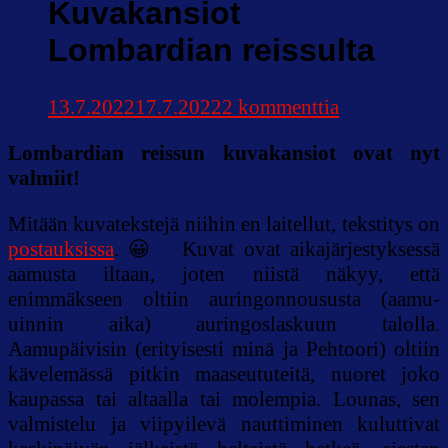
Kuvakansiot
Lombardian reissulta
artikkeliin
13.7.2022
17.7.2022
2 kommenttia
Kuvakansiot
Lombardian reissun kuvakansiot ovat nyt
Lombardian
valmiit!
reissulta
Mitään kuvatekstejä niihin en laitellut, tekstitys on
postauksissa
. 😀 Kuvat ovat aikajärjestyksessä
aamusta iltaan, joten niistä näkyy, että
enimmäkseen oltiin auringonnoususta (aamu-
uinnin aika) auringoslaskuun talolla.
Aamupäivisin (erityisesti minä ja Pehtoori) oltiin
kävelemässä pitkin maaseututeitä, nuoret joko
kaupassa tai altaalla tai molempia. Lounas, sen
valmistelu ja viipyilevä nauttiminen kuluttivat