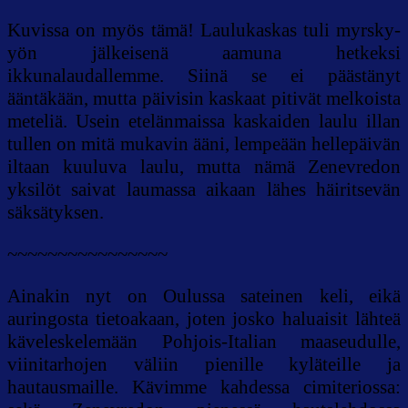
Kuvissa on myös tämä! Laulukaskas tuli myrsky-
yön jälkeisenä aamuna hetkeksi
ikkunalaudallemme. Siinä se ei päästänyt
ääntäkään, mutta päivisin kaskaat pitivät melkoista
meteliä. Usein etelänmaissa kaskaiden laulu illan
tullen on mitä mukavin ääni, lempeään hellepäivän
iltaan kuuluva laulu, mutta nämä Zenevredon
yksilöt saivat laumassa aikaan lähes häiritsevän
säksätyksen.
~~~~~~~~~~~~~~~~
Ainakin nyt on Oulussa sateinen keli, eikä
auringosta tietoakaan, joten josko haluaisit lähteä
käveleskelemään Pohjois-Italian maaseudulle,
viinitarhojen väliin pienille kyläteille ja
hautausmaille. Kävimme kahdessa cimiteriossa: