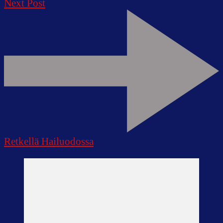
Next Post
Retkellä Hailuodossa