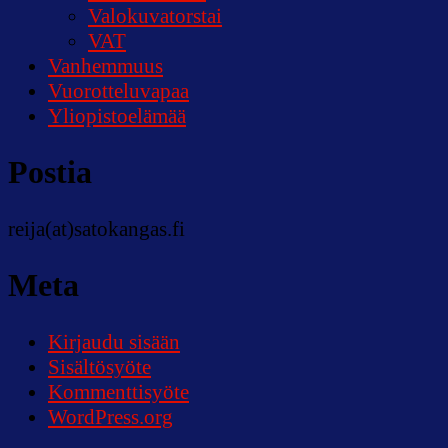
Valokuvatorstai
VAT
Vanhemmuus
Vuorotteluvapaa
Yliopistoelämää
Postia
reija(at)satokangas.fi
Meta
Kirjaudu sisään
Sisältösyöte
Kommenttisyöte
WordPress.org