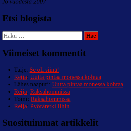
Jo vuodesta 2007
Etsi blogista
Haku:
Viimeiset kommentit
Taije
:
Se oli siinä!
Reija
:
Uutta pintaa monessa kohtaa
Lähes naapuri
:
Uutta pintaa monessa kohtaa
Reija
:
Raksahommissa
Toini
:
Raksahommissa
Reija
:
Pyöräretki Iihin
Suosituimmat artikkelit