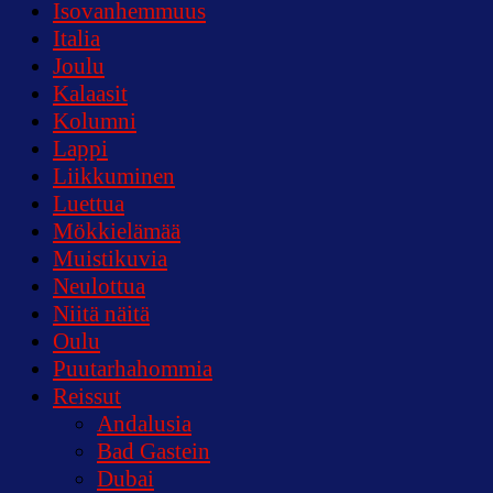
Isovanhemmuus
Italia
Joulu
Kalaasit
Kolumni
Lappi
Liikkuminen
Luettua
Mökkielämää
Muistikuvia
Neulottua
Niitä näitä
Oulu
Puutarhahommia
Reissut
Andalusia
Bad Gastein
Dubai