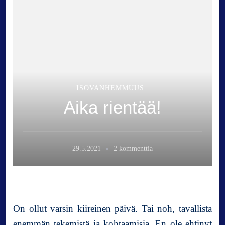
ISOVANHEMMUUS
Aika rientää!
a
29.5.2021
2 kommenttia
r
t
i
k
k
On ollut varsin kiireinen päivä. Tai noh, tavallista
e
enemmän tekemistä ja kohtaamisia. En ole ehtinyt