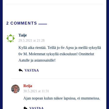
2 COMMENTS
Taije
29.5.2021 at 21:28
Kyllä aika rientää. Teillä jo 6v Apsu ja meillä syksyllä
6v M. Molemmat syksyllä esikouluun! Onnittelut
Aatulle ja asianosaisille!
VASTAA
Reija
30.5.2021 at 11:31
Ajan nopean kulun näkee lapsissa, ei mummeissa.
VASTAA