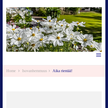
Tuulestatemmattua
Home
Isovanhemmuus
Aika rientää!