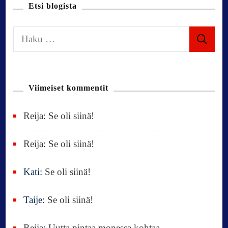
t
Etsi blogista
i
H
a
o
k
u
n
Viimeiset kommentit
:
Reija
:
Se oli siinä!
Reija
:
Se oli siinä!
Kati
:
Se oli siinä!
Taije
:
Se oli siinä!
Reija
:
Uutta pintaa monessa kohtaa