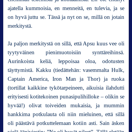
l
ajatella kummoisia, en menneitä, en tulevia, ja se
i
i
on hyvä juttu se. Tässä ja nyt on se, millä on jotain
n
merkitystä.
A
i
Ja paljon merkitystä on sillä, että Apsu kuus vee oli
k
a
tyytyväinen pienimuotoisiin synttäreihinsä.
r
Aurinkoista keliä, leppoisaa oloa, odotusten
i
täyttymistä. Kakku (tiedättehän: vasemmalta Hulk,
e
n
Captain America, Iron Man ja Thor) ja ruoka
t
(tortillat kaikkine tykötarpeineen, aikuisia ilahdutti
ä
erityisesti kotitekoinen punasipulihilloke – olikin se
ä
!
hyvää!) olivat toiveiden mukaisia, ja mummin
hankkima potkulauta oli niin mieluinen, että sillä
oli päästävä potkuttelemaan kotiin asti. Sain äsken
vielä ääniviestin: ”Ne oli hyvät pileet”. Tällä eletään