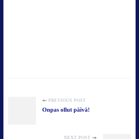
P
PREVIOUS POST
Onpas ollut päivä!
o
NEXT POST