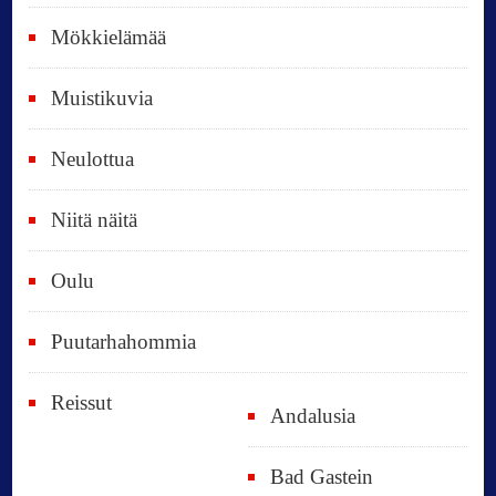
ä
Mökkielämää
t
Muistikuvia
Neulottua
Niitä näitä
Oulu
Puutarhahommia
Reissut
Andalusia
Bad Gastein