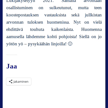
Lukijakyselyyn 2021. Samalla arvontaan
osallistuminen on sulkeutunut, mutta teen
koostepostauksen vastauksista sekä jullkistan
arvonnan tuloksen huomenissa. Nyt on vielä
ehdittävä touhuta kaikenlaista. Huomenna
aamusella lähdemme kohti pohjoista! Siellä on jo
yötön yö – pysykäähän linjoilla! 🙂
Jaa
Jakaminen