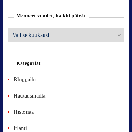
Menneet vuodet, kaikki päivät
M
e
n
n
Kategoriat
e
Bloggailu
e
t
Hautausmailla
v
Historiaa
u
o
Irlanti