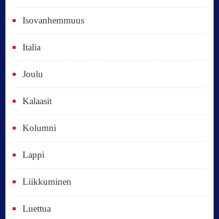
d
e
Isovanhemmuus
t
Italia
,
k
Joulu
a
i
Kalaasit
k
Kolumni
k
i
Lappi
p
Liikkuminen
ä
i
Luettua
v