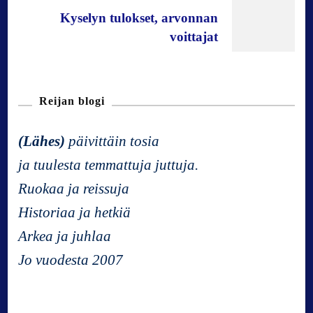
s
Kyselyn tulokset, arvonnan
t
voittajat
N
Reijan blogi
a
(Lähes)
päivittäin tosia
v
ja tuulesta temmattuja juttuja.
Ruokaa ja reissuja
i
Historiaa ja hetkiä
g
Arkea ja juhlaa
Jo vuodesta 2007
a