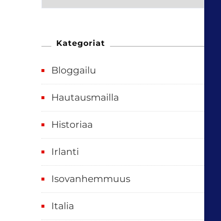
e
n
n
Kategoriat
e
Bloggailu
e
t
Hautausmailla
v
Historiaa
u
o
Irlanti
d
e
Isovanhemmuus
t
Italia
,