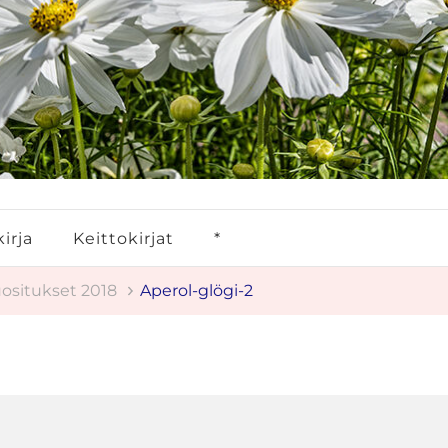
irja
Keittokirjat
*
uositukset 2018
Aperol-glögi-2