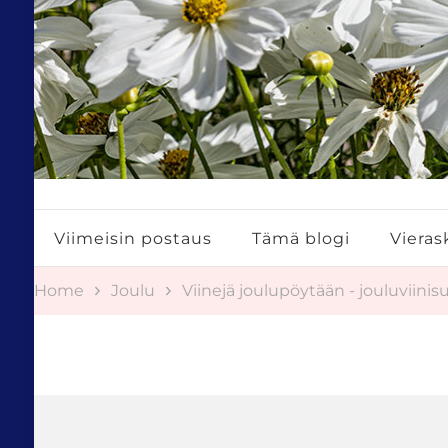
Tuulestatemmattua
Viimeisin postaus
Tämä blogi
Vierask
Home
Joulu
Viinejä joulupöytään - jouluviinis