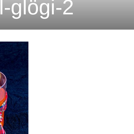
-glögi-2