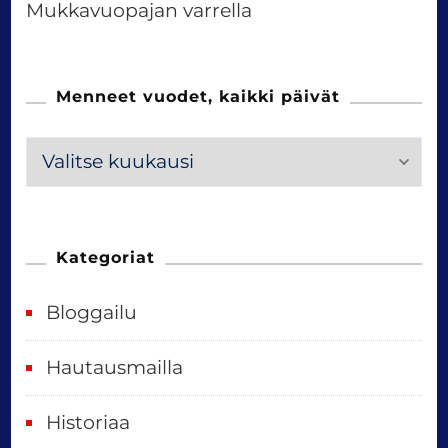
Mukkavuopajan varrella
Menneet vuodet, kaikki päivät
M
e
n
n
Kategoriat
e
Bloggailu
e
t
Hautausmailla
v
Historiaa
u