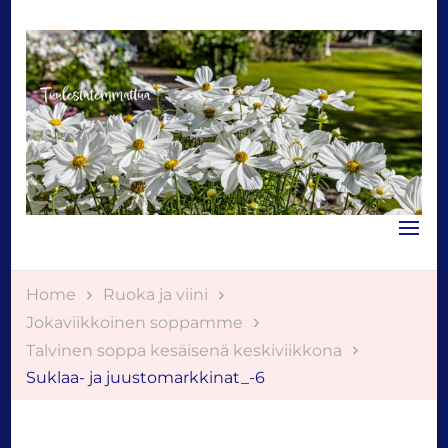
Tuulestatemmattua
Home
Ruoka ja viini
Jokaviikkoinen soppamme
Talvinen soppa kesäisenä keskiviikkona
Suklaa- ja juustomarkkinat_-6