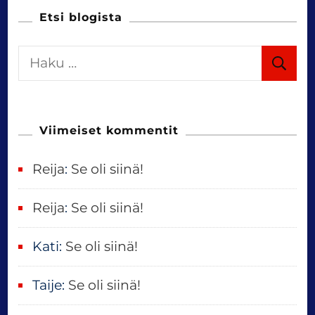
Etsi blogista
H
a
k
u
Viimeiset kommentit
:
Reija
:
Se oli siinä!
Reija
:
Se oli siinä!
Kati
:
Se oli siinä!
Taije
:
Se oli siinä!