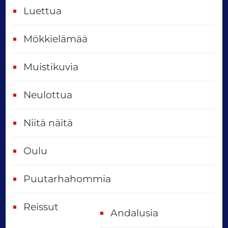
i
Luettua
v
ä
Mökkielämää
t
Muistikuvia
Neulottua
Niitä näitä
Oulu
Puutarhahommia
Reissut
Andalusia