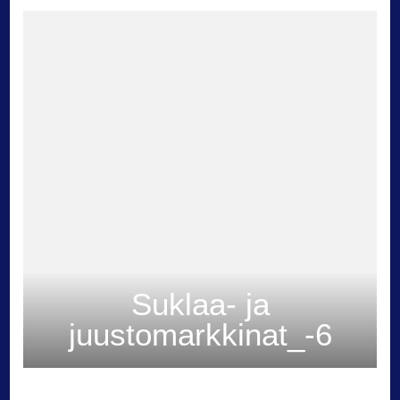
Suklaa- ja
juustomarkkinat_-6