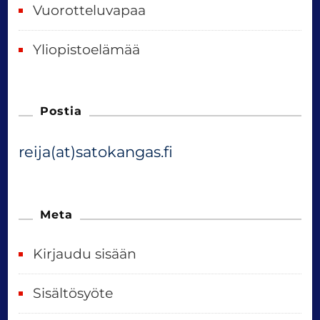
Vuorotteluvapaa
Yliopistoelämää
Postia
reija(at)satokangas.fi
Meta
Kirjaudu sisään
Sisältösyöte