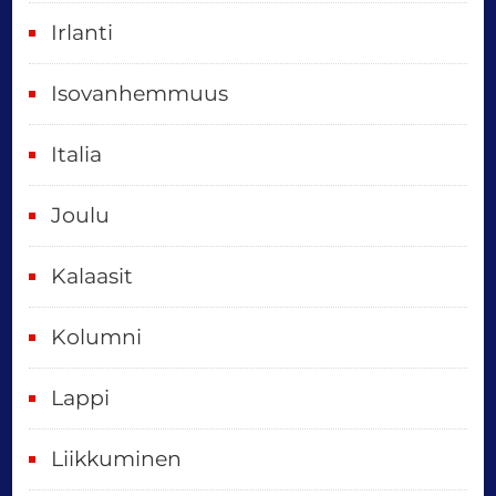
o
Irlanti
d
e
Isovanhemmuus
t
Italia
,
k
Joulu
a
i
Kalaasit
k
Kolumni
k
i
Lappi
p
Liikkuminen
ä