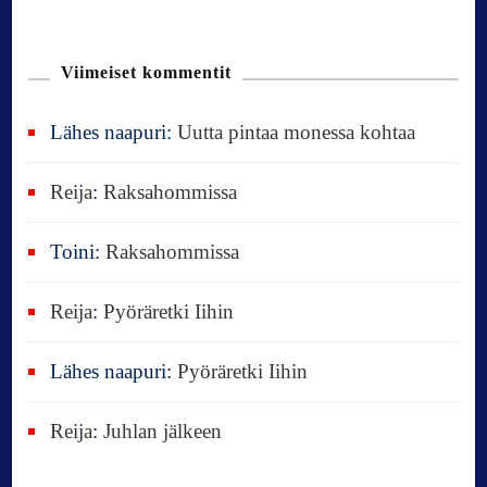
o
k
u
n
Viimeiset kommentit
:
Lähes naapuri
:
Uutta pintaa monessa kohtaa
Reija
:
Raksahommissa
Toini
:
Raksahommissa
Reija
:
Pyöräretki Iihin
Lähes naapuri
:
Pyöräretki Iihin
Reija
:
Juhlan jälkeen