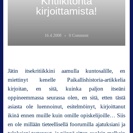
Kritiikitöntä
kirjoittamista!
o
16.4.2008
0 Comment
n
K
r
i
t
Jätin itsekritiikkini aamulla kuntosalille, en
i
miettinyt kenelle Paikallishistoria-artikkelia
i
kirjoitan, en sitä, kuinka paljon itseäni
k
i
oppineemmassa seurassa olen, en sitä, etten tästä
t
asiasta ole luennoinut, esitelmöinyt, kirjoittanut
ö
ikinä ennen muille kuin omille opiskelijoille… Siis
n
en ole millään tieteellisellä foorumilla ajatuksiani ja
t
ä