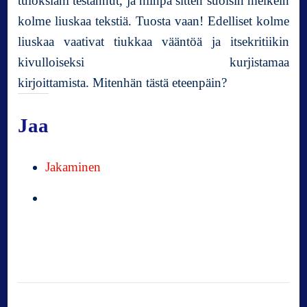
tuloksiani testannut, ja niinpä sitten suolsin melkein
k
kolme liuskaa tekstiä. Tuosta vaan! Edelliset kolme
i
liuskaa vaativat tiukkaa vääntöä ja itsekritiikin
r
j
kivulloiseksi kurjistamaa
o
kirjoittamista. Mitenhän tästä eteenpäin?
i
t
Jaa
t
a
m
Jakaminen
i
s
t
a
!