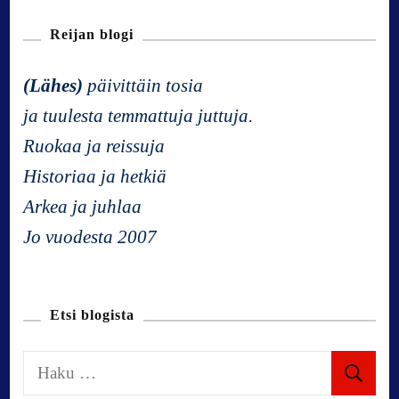
N
Reijan blogi
a
(Lähes)
päivittäin tosia
v
ja tuulesta temmattuja juttuja.
Ruokaa ja reissuja
i
Historiaa ja hetkiä
g
Arkea ja juhlaa
Jo vuodesta 2007
a
t
Etsi blogista
i
H
a