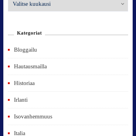
M
e
n
n
Kategoriat
e
Bloggailu
e
t
Hautausmailla
v
Historiaa
u
o
Irlanti
d
e
Isovanhemmuus
t
Italia
,