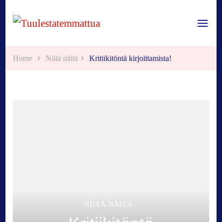
Tuulestatemmattua
Home
Niitä näitä
Kritiikitöntä kirjoittamista!
NIITÄ NÄITÄ