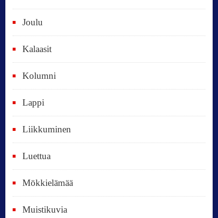
k
Joulu
a
i
Kalaasit
k
Kolumni
k
i
Lappi
p
Liikkuminen
ä
i
Luettua
v
ä
Mökkielämää
t
Muistikuvia