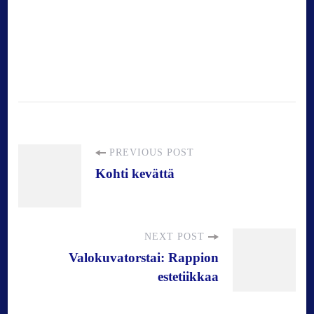
P
PREVIOUS POST
Kohti kevättä
o
s
NEXT POST
Valokuvatorstai: Rappion
t
estetiikkaa