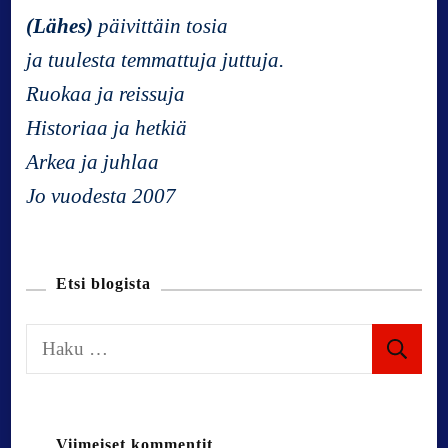
a
(Lähes)
päivittäin tosia
ja tuulesta temmattuja juttuja.
v
Ruokaa ja reissuja
Historiaa ja hetkiä
i
Arkea ja juhlaa
g
Jo vuodesta 2007
a
Etsi blogista
t
H
i
a
k
o
u
Viimeiset kommentit