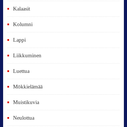
i
Kalaasit
k
Kolumni
k
i
Lappi
p
Liikkuminen
ä
i
Luettua
v
ä
Mökkielämää
t
Muistikuvia
Neulottua