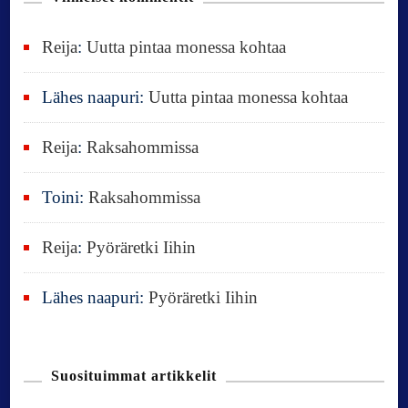
n
:
Reija
:
Uutta pintaa monessa kohtaa
Lähes naapuri
:
Uutta pintaa monessa kohtaa
Reija
:
Raksahommissa
Toini
:
Raksahommissa
Reija
:
Pyöräretki Iihin
Lähes naapuri
:
Pyöräretki Iihin
Suosituimmat artikkelit