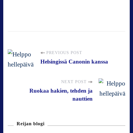
P
PREVIOUS POST
Helsingissä Canonin kanssa
o
NEXT POST
s
Ruokaa hakien, tehden ja
nauttien
t
N
Reijan blogi