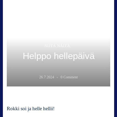
NIITÄ NÄITÄ
Helppo hellepäivä
o
26.7.2024
0 Comment
n
H
e
l
p
Rokki soi ja helle hellii!
p