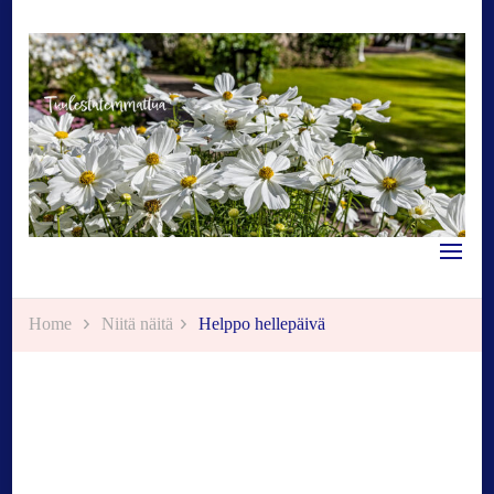
Tuulestatemmattua
Home
Niitä näitä
Helppo hellepäivä