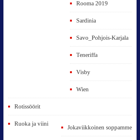
Rooma 2019
Sardinia
Savo_Pohjois-Karjala
Teneriffa
Visby
Wien
Rotissöörit
Ruoka ja viini
Jokaviikkoinen soppamme