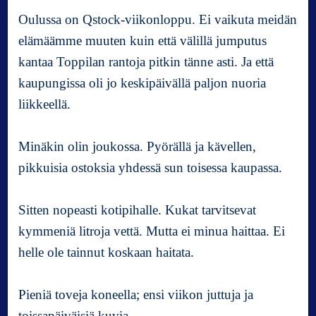
o
Oulussa on Qstock-viikonloppu. Ei vaikuta meidän
h
e
elämäämme muuten kuin että välillä jumputus
l
kantaa Toppilan rantoja pitkin tänne asti. Ja että
l
kaupungissa oli jo keskipäivällä paljon nuoria
e
liikkeellä.
p
ä
i
Minäkin olin joukossa. Pyörällä ja kävellen,
v
pikkuisia ostoksia yhdessä sun toisessa kaupassa.
ä
Sitten nopeasti kotipihalle. Kukat tarvitsevat
kymmeniä litroja vettä. Mutta ei minua haittaa. Ei
helle ole tainnut koskaan haitata.
Pieniä toveja koneella; ensi viikon juttuja ja
toissapäiväisiä kuvia.