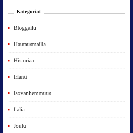
n
n
Kategoriat
e
Bloggailu
e
t
Hautausmailla
v
Historiaa
u
o
Irlanti
d
e
Isovanhemmuus
t
Italia
,
k
Joulu
a