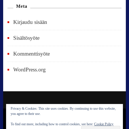
Meta
Kirjaudu sisään
Sisältösyöte
Kommenttisyöte
WordPress.org
Privacy & Cookies: This site uses cookies. By continuing to use this website,
you agree to their use.
© Copyright 2023 Reija Satokangas. All Rights
To find out more, including how to control cookies, see here:
Cookie Policy
Reserved.
Blossom Travel Pro | Developed By