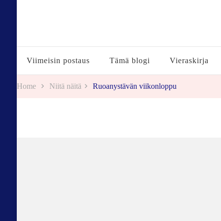
Tuulestatemmattua
Viimeisin postaus
Tämä blogi
Vieraskirja
Home
Niitä näitä
Ruoanystävän viikonloppu