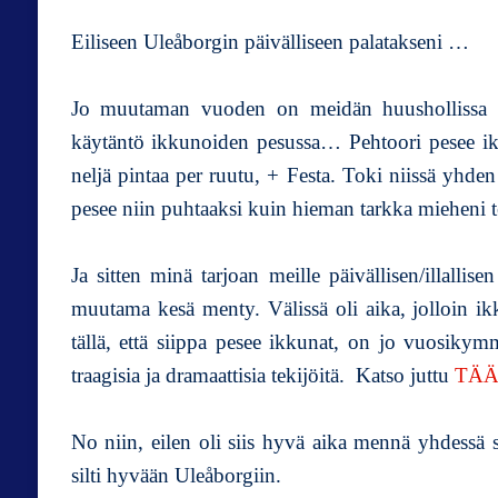
Eiliseen Uleåborgin päivälliseen palatakseni …
Jo muutaman vuoden on meidän huushollissa ol
käytäntö ikkunoiden pesussa… Pehtoori pesee ikku
neljä pintaa per ruutu, + Festa. Toki niissä yhde
pesee niin puhtaaksi kuin hieman tarkka mieheni t
Ja sitten minä tarjoan meille päivällisen/illalli
muutama kesä menty. Välissä oli aika, jolloin ikk
tällä, että siippa pesee ikkunat, on jo vuosikym
traagisia ja dramaattisia tekijöitä. Katso juttu
TÄÄ
No niin, eilen oli siis hyvä aika mennä yhdessä
silti hyvään Uleåborgiin.