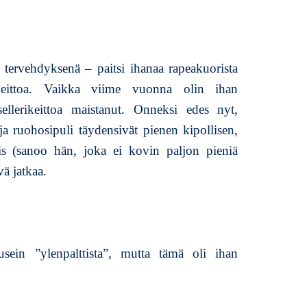
v
i
i
k
tervehdyksenä – paitsi ihanaa rapeakuorista
o
n
ikeittoa. Vaikka viime vuonna olin ihan
l
sellerikeittoa maistanut. Onneksi edes nyt,
o
a ruohosipuli täydensivät pienen kipollisen,
p
p
is (sanoo hän, joka ei kovin paljon pieniä
u
vä jatkaa.
usein ”ylenpalttista”, mutta tämä oli ihan