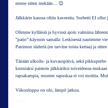
emme sitten mekään… 😉
Jälkkärin kanssa oltiin kavereita. Sorbetti EI ollut 
Olimme kylläisiä ja hyvissä ajoin valmiina lähtem
”patio”-käynnin samalla: Leskisessä nautimme vie
Panimon siideriä (en tarvitse toista kertaa) ja sitt
Tänään ulkoilu- ja kuvauspäivä, sekä pikkuperhe 
kunniaksi paistoin jälkkäriksi toiveidensa mukaan k
rapsakampia, muuten sapuskaa ei voi moittia. Muk
Viikonloppu on ohi, lämpö jatkuu.