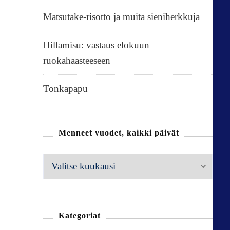
Matsutake-risotto ja muita sieniherkkuja
Hillamisu: vastaus elokuun
ruokahaasteeseen
Tonkapapu
Menneet vuodet, kaikki päivät
M
e
n
n
Kategoriat