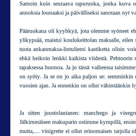
Samoin kuin seuraava rapuruoka, jonka kuva on 
annoksia lounaaksi ja päivälliseksi sanotaan ny
Pääruokana oli kyyhkyä, jota olemme syöneet ehkä
ylikypsää, maistui koulukeittolan maksalle, eilen s
tuota ankanmaksa-lintuliemi kastiketta olisin vo
ehkä heikoin lenkki kaikista viidestä. Pehtoorin
tapaksessa huonoa. Ja jo tässä vaiheessa taisimme
on syöty. Ja se on jo aika paljon se: semminkin 
vuosien ajan. Ja ennenkin on ollut vähintäänkin h
Ja sitten juustolautanen: manchego ja vinegret
Jälkimmäisen makuparin ostimme kympillä, ensim
mutta,… vinigrette ei ollut erinomaisen tarjolla 