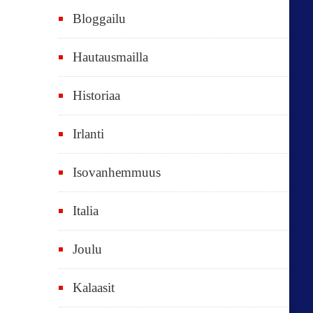
e
Bloggailu
e
t
Hautausmailla
v
Historiaa
u
o
Irlanti
d
e
Isovanhemmuus
t
Italia
,
k
Joulu
a
i
Kalaasit
k