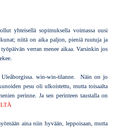
k
k
e
l
lut yhteisellä sopimuksella voimassa uusi
i
nat; niitä on aika paljon, pieniä ruutuja ja
i
n työpäivän verran menee aikaa. Varsinkin jos
n
R
ekee.
u
o
sen Uleåborgissa. win-win-tilanne. Näin on jo
a
n
unoiden pesu oli ulkoistettu, mutta toisaalta
y
menien perinne. Ja sen perinteen taustalla on
s
LTÄ
t
ä
v
 syömään aina niin hyvään, leppoisaan, mutta
ä
n