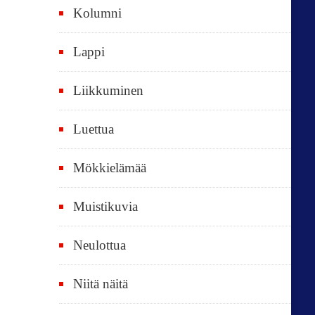
Kolumni
k
i
Lappi
p
Liikkuminen
ä
i
Luettua
v
ä
Mökkielämää
t
Muistikuvia
Neulottua
Niitä näitä