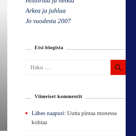
Historiaa ja hetkiä
Arkea ja juhlaa
Jo vuodesta 2007
Etsi blogista
H
a
k
u
Viimeiset kommentit
:
Lähes naapuri
:
Uutta pintaa monessa
kohtaa