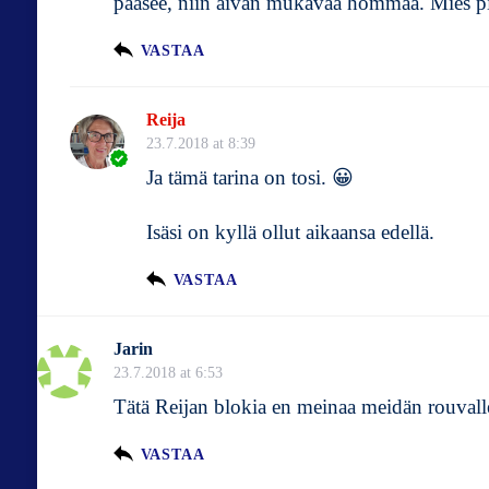
pääsee, niin aivan mukavaa hommaa. Mies pitel
VASTAA
Reija
23.7.2018 at 8:39
Ja tämä tarina on tosi. 😀
Isäsi on kyllä ollut aikaansa edellä.
VASTAA
Jarin
23.7.2018 at 6:53
Tätä Reijan blokia en meinaa meidän rouvall
VASTAA