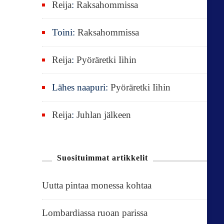
Reija
:
Raksahommissa
Toini
:
Raksahommissa
Reija
:
Pyöräretki Iihin
Lähes naapuri
:
Pyöräretki Iihin
Reija
:
Juhlan jälkeen
Suosituimmat artikkelit
Uutta pintaa monessa kohtaa
Lombardiassa ruoan parissa