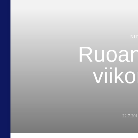
NI
Ruoan
viik
22.7.201