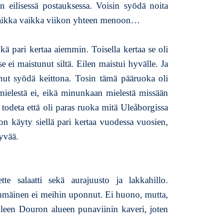
eilisessä postauksessa. Voisin syödä noita
t vaikka vaikka viikon yhteen menoon…
 pari kertaa aiemmin. Toisella kertaa se oli
e ei maistunut siltä. Eilen maistui hyvälle. Ja
inut syödä keittona. Tosin tämä pääruoka oli
 mielestä ei, eikä minunkaan mielestä missään
 todeta että oli paras ruoka mitä Uleåborgissa
on käyty siellä pari kertaa vuodessa vuosien,
yvää.
te salaatti sekä aurajuusto ja lakkahillo.
mäinen ei meihin uponnut. Ei huono, mutta,
olleen Douron alueen punaviinin kaveri, joten