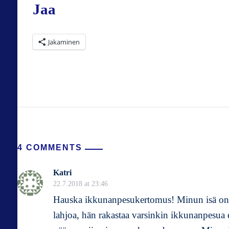
Jaa
Jakaminen
4 COMMENTS
Katri
22.7.2018 at 23:46
Hauska ikkunanpesukertomus! Minun isä on ain
lahjoa, hän rakastaa varsinkin ikkunanpesua 