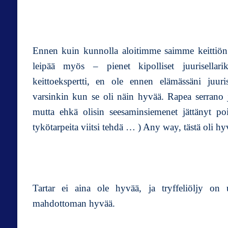
Ennen kuin kunnolla aloitimme saimme keittiön 
leipää myös – pienet kipolliset juurisellar
keittoekspertti, en ole ennen elämässäni juuri
varsinkin kun se oli näin hyvää. Rapea serrano j
mutta ehkä olisin seesaminsiemenet jättänyt po
tykötarpeita viitsi tehdä … ) Any way, tästä oli hy
Tartar ei aina ole hyvää, ja tryffeliöljy on 
mahdottoman hyvää.