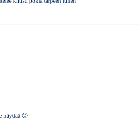
ee kiltisti pokia tarpeen tullen
e näyttää 🙁