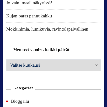
Jo vain, maali näkyvissä!
Kujan paras pannukakku
Mökkinimiä, lumikuvia, ravintolapäivällinen
Menneet vuodet, kaikki päivät
M
e
n
n
Kategoriat
e
Bloggailu
e