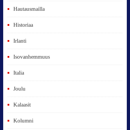
t
Hautausmailla
v
Historiaa
u
o
Irlanti
d
e
Isovanhemmuus
t
Italia
,
k
Joulu
a
i
Kalaasit
k
Kolumni
k