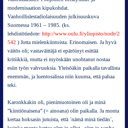
s
modernisaation kipukohdat.
m
a
Vanhoillislestadiolaisuuden julkisuuskuva
a
Suomessa 1961 – 1985. (ks.
n
lehdistötiedote:
http://www.oulu.fi/yliopisto/node/2
a
542
) Jotta mielenkiintoista. Erinomaisen. Ja hyvä
n
t
väitös oli; vastaväittäjä ei epäröinyt esittää
a
kritiikkiä, mutta ei myöskään unohtanut nostaa
i
esiin työn vahvuuksia. Yleisöäkin paikalla tavallista
enemmän, ja luentosalissa niin kuuma, että pahaa
teki.
Karonkkakin oli, pienimuotoinen oli ja minä
”kiintiönaisena” (= ainoana) olin paikalla. Ja monta
kertaa hoksasin jutuista, että ´nämä minä tiedän´,
kuinka monta kertaa olen jo ollut, olen jo vanha.