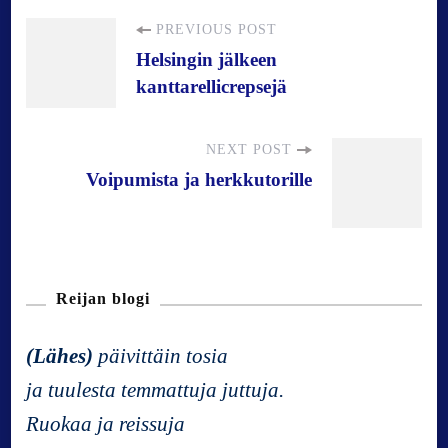
P
PREVIOUS POST
Helsingin jälkeen
kanttarellicrepsejä
o
s
NEXT POST
Voipumista ja herkkutorille
t
N
Reijan blogi
a
(Lähes)
päivittäin tosia
v
ja tuulesta temmattuja juttuja.
Ruokaa ja reissuja
i