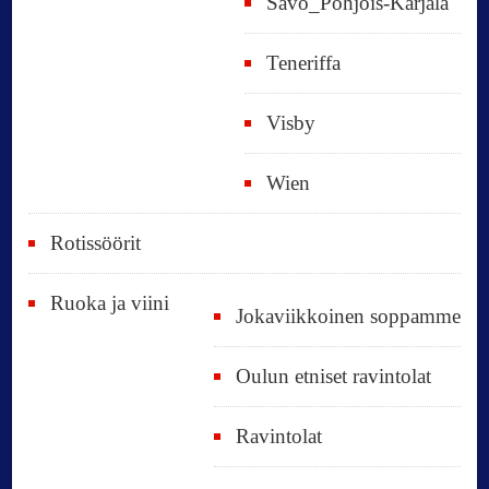
Savo_Pohjois-Karjala
Teneriffa
Visby
Wien
Rotissöörit
Ruoka ja viini
Jokaviikkoinen soppamme
Oulun etniset ravintolat
Ravintolat