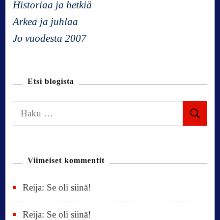
Historiaa ja hetkiä
g
Arkea ja juhlaa
Jo vuodesta 2007
a
t
Etsi blogista
i
H
a
o
k
u
n
Viimeiset kommentit
:
Reija
:
Se oli siinä!
Reija
:
Se oli siinä!