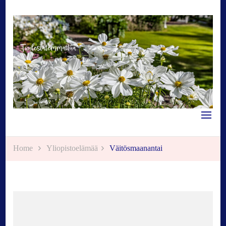
Tuulestatemmattua
Home
Yliopistoelämää
Väitösmaanantai