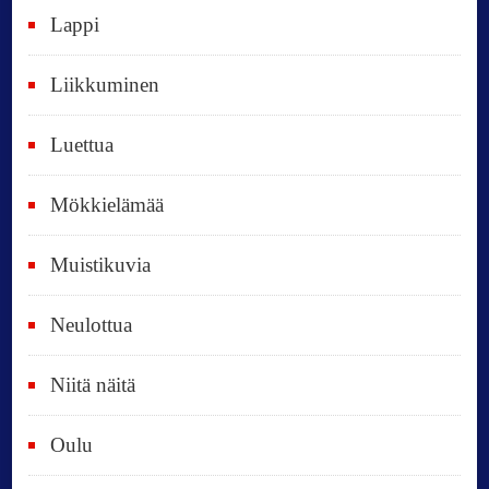
i
Lappi
p
Liikkuminen
ä
i
Luettua
v
ä
Mökkielämää
t
Muistikuvia
Neulottua
Niitä näitä
Oulu