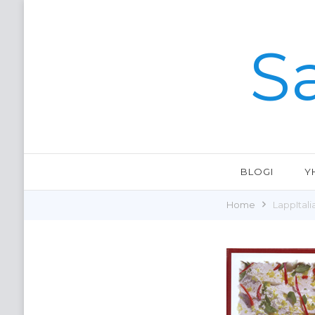
S
BLOGI
Y
Home
LappItali