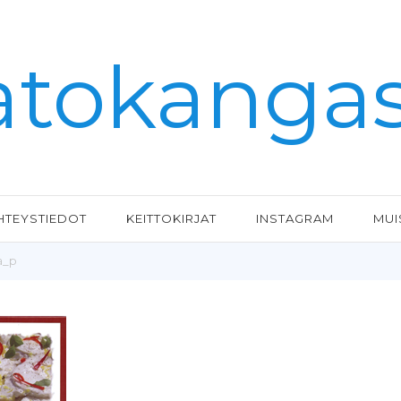
atokangas.
HTEYSTIEDOT
KEITTOKIRJAT
INSTAGRAM
MUI
a_p