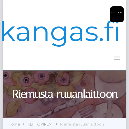
VALIKKO
kangas.fi
Riemusta ruuanlaittoon
Home
KEITTOKIRJAT
Riemusta ruuanlaittoon