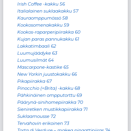
Irish Coffee -kakku 56
Italialainen suklaakakku 57
Kauraomppumössö 58
Kookosomenakakku 59
Kookos-raparperipiirakka 60
Kujan paras pannukakku 61
Lakkatimbaali 62
Luumujäädyke 63
Luumusilmät 64
Mascarpone-kastike 65
New Yorkin juustokakku 66
Pikapiirakka 67
Pinocchio (=Brita) -kakku 68
Pähkinäinen ompputorttu 69
Päärynä-sinihomepiirakka 70
Sieniretken mustikkapiirakka 71
Suklaamousse 72
Tervahovin erikoinen 73
Torta di Verdure – makea pinaattipiiras 74