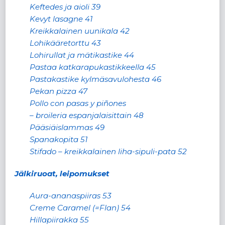
Keftedes ja aioli 39
Kevyt lasagne 41
Kreikkalainen uunikala 42
Lohikääretorttu 43
Lohirullat ja mätikastike 44
Pastaa katkarapukastikkeella 45
Pastakastike kylmäsavulohesta 46
Pekan pizza 47
Pollo con pasas y piñones
– broileria espanjalaisittain 48
Pääsiäislammas 49
Spanakopita 51
Stifado – kreikkalainen liha-sipuli-pata 52
Jälkiruoat, leipomukset
Aura-ananaspiiras 53
Creme Caramel (=Flan) 54
Hillapiirakka 55