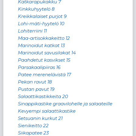
Katkarapukakku 7
Kinkkuhyytelö 8
Kreikkalaiset purjot 9
Lohi-mäti-hyytelö 10
Lohiterriini 11
Maa-artisokkakeitto 12
Marinoidut katkat 13
Marinoidut savusilakat 14
Paahdetut kasvikset 15
Parsakaalipiiras 16
Patee merenelävistä 17
Pekan ravut 18
Pustan pavut 19
Salaattikastikkeita 20
Sinappikastike graavilohelle ja salaateille
Kevyempi salaattikastike
Setsuanin kurkut 21
Sienikeitto 22
Siikapatee 23