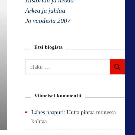
Historiaa ja hetkiä
Arkea ja juhlaa
Jo vuodesta 2007
Etsi blogista
H
a
k
u
Viimeiset kommentit
:
Lähes naapuri
:
Uutta pintaa monessa
kohtaa