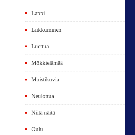
k
i
Lappi
p
Liikkuminen
ä
i
Luettua
v
ä
Mökkielämää
t
Muistikuvia
Neulottua
Niitä näitä
Oulu