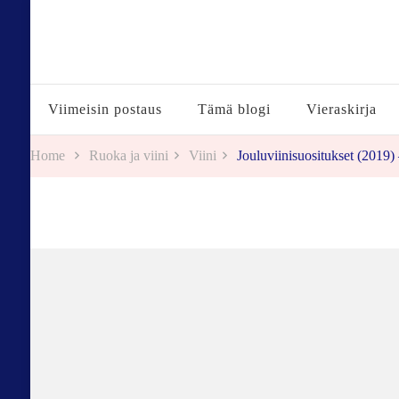
Tuulestatemmattua
Viimeisin postaus
Tämä blogi
Vieraskirja
Home
Ruoka ja viini
Viini
Jouluviinisuositukset (2019) 