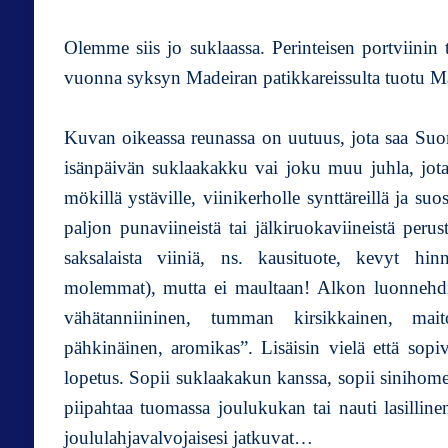
Olemme siis jo suklaassa. Perinteisen portviinin t
vuonna syksyn Madeiran patikkareissulta tuotu M
Kuvan oikeassa reunassa on uutuus, jota saa Su
isänpäivän suklaakakku vai joku muu juhla, jota va
mökillä ystäville, viinikerholle synttäreillä ja suo
paljon punaviineistä tai jälkiruokaviineistä peru
saksalaista viiniä, ns. kausituote, kevyt hin
molemmat), mutta ei maultaan! Alkon luonnehdint
vähätanniininen, tumman kirsikkainen, ma
pähkinäinen, aromikas”. Lisäisin vielä että sopiv
lopetus. Sopii suklaakakun kanssa, sopii sinihome
piipahtaa tuomassa joulukukan tai nauti lasillin
joululahjavalvojaisesi jatkuvat…