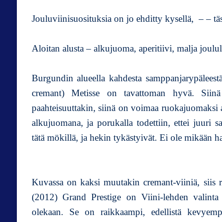
Jouluviinisuosituksia on jo ehditty kysellä, – – täs
Aloitan alusta – alkujuoma, aperitiivi, malja joulul
Burgundin alueella kahdesta samppanjarypäleest
cremant) Metisse on tavattoman hyvä. Siin
paahteisuuttakin, siinä on voimaa ruokajuomaksi as
alkujuomana, ja porukalla todettiin, ettei juuri 
tätä mökillä, ja hekin tykästyivät. Ei ole mikään 
Kuvassa on kaksi muutakin cremant-viiniä, siis 
(2012) Grand Prestige on Viini-lehden valinta
olekaan. Se on raikkaampi, edellistä kevyemp