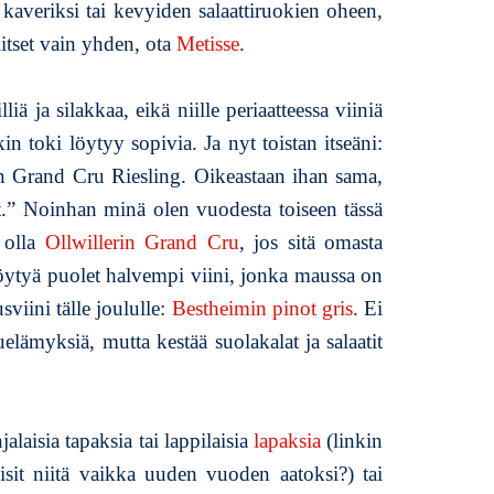
kaveriksi tai kevyiden salaattiruokien oheen,
(
2
itset vain yhden, ota
Metisse
.
0
1
liä ja silakkaa, eikä niille periaatteessa viiniä
9
)
n toki löytyy sopivia. Ja nyt toistan itseäni:
–
cen Grand Cru Riesling. Oikeastaan ihan sama,
t
et.” Noinhan minä olen vuodesta toiseen tässä
a
a
i olla
Ollwillerin Grand Cru
, jos sitä omasta
s
 löytyä puolet halvempi viini, jonka maussa on
k
iini tälle joululle:
Bestheimin pinot gris
. Ei
e
lämyksiä, mutta kestää suolakalat ja salaatit
r
r
a
n
jalaisia tapaksia tai lappilaisia
lapaksia
(linkin
ekisit niitä vaikka uuden vuoden aatoksi?) tai