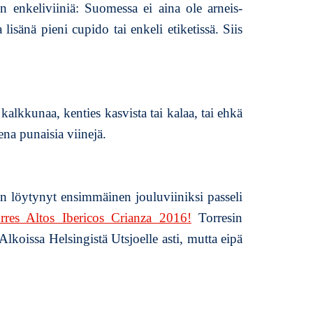
nen enkeliviiniä: Suomessa ei aina ole arneis-
 lisänä pieni cupido tai enkeli etiketissä. Siis
kalkkunaa, kenties kasvista tai kalaa, tai ehkä
ena punaisia viinejä.
 on löytynyt ensimmäinen jouluviiniksi passeli
rres Altos Ibericos Crianza 2016!
Torresin
lkoissa Helsingistä Utsjoelle asti, mutta eipä