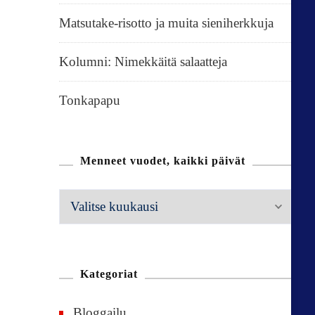
Matsutake-risotto ja muita sieniherkkuja
Kolumni: Nimekkäitä salaatteja
Tonkapapu
Menneet vuodet, kaikki päivät
M
e
n
n
Kategoriat
e
Bloggailu