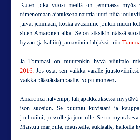
Kuten joka vuosi meillä on jemmassa myös yk
nimenomaan ajatuksena nauttia juuri niitä jouluvii
jäivät jemmaan, koska avasimme jonkin muun kell
sitten Amaronen aika. Se on siksikin näissä suosi
hyvän (ja kalliin) punaviinin lahjaksi, niin
Tomma
Ja Tommasi on muutenkin hyvä viinitalo mi
2016.
Jos ostat sen vaikka varalle juustoviiniksi,
vaikka pääsiäislampaalle. Sopii moneen.
Amaronea halvempi, lahjapakkauksessa myytävä
ison suosion. Se puuttuu kuvistani ja kaupp
jouluviini, possulle ja juustolle. Se on myös kevätv
Maistuu marjoille, mausteille, suklaalle, kaikelle h