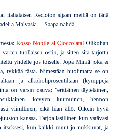
ai italialaisen Recioton sijaan meillä on tänä
adeira Malvasia. – Saapa nähdä.
omesta:
Rosso Nobile al Cioccolata
! Olikohan
rten tuollaisen ostin, ja sitten sitä tarjottu
siteltu yhdelle jos toiselle. Jopa Miniä joka ei
sta, tykkää tästä. Nimestään huolimatta se on
naltaan ja alkoholiprosentiltaan (kymppejä
a on varsin osuva: ”erittäinen täyteläinen,
itosuklainen, kevyen luumuinen, hennon
asti viinillinen, eikä liian ällö. Oikein hyvä
juuston kanssa. Tarjoa lasillinen kun ystäväsi
en itseksesi, kun kaikki muut jo nukkuvat, ja