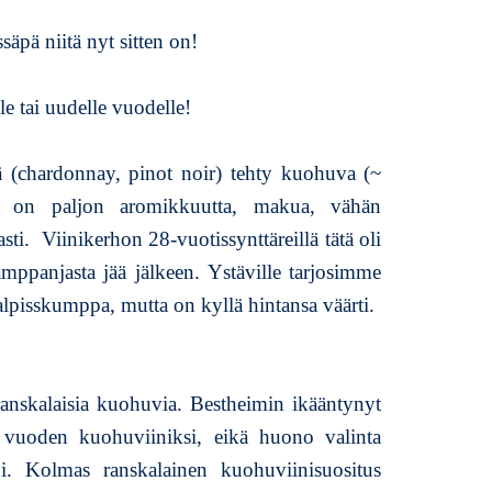
u
säpä niitä nyt sitten on!
l
u
v
le tai uudelle vuodelle!
i
i
ä (chardonnay, pinot noir) tehty kuohuva (~
n
i
ä on paljon aromikkuutta, makua, vähän
s
ti. Viinikerhon 28-vuotissynttäreillä tätä oli
u
samppanjasta jää jälkeen. Ystäville tarjosimme
o
s
halpisskumppa, mutta on kyllä hintansa väärti.
i
t
u
k
ranskalaisia kuohuvia. Bestheimin ikääntynyt
s
 vuoden kuohuviiniksi, eikä huono valinta
e
i. Kolmas ranskalainen kuohuviinisuositus
t