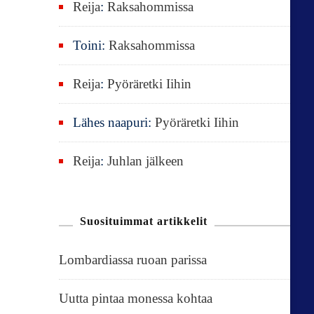
Reija
:
Raksahommissa
Toini
:
Raksahommissa
Reija
:
Pyöräretki Iihin
Lähes naapuri
:
Pyöräretki Iihin
Reija
:
Juhlan jälkeen
Suosituimmat artikkelit
Lombardiassa ruoan parissa
Uutta pintaa monessa kohtaa