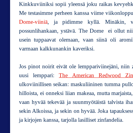
Kinkkuviiniksi sopii yleensä joku raikas kevyehk
Me testasimme perheen kanssa viime viikonloppun
Dome-viiniä
, ja pidimme kyllä. Minäkin, v
possunlihankaan, ystävä. The Dome ei ollut nii
usein tuppaavat olemaan, vaan siinä oli arom
varmaan kalkkunankin kaveriksi.
Jos pinot noirit eivät ole lemppariviinejäni, niin 
uusi lemppari:
The American Redwood Zinf
ulkoviinillisen seikan: maskuliininen tumma pull
hilloista, ei onneksi liian makeaa, mutta marjaista,
vaan hyvää tekevää ja suunmyötäistä talvista ih
sekin Alkoissa, ja sekin on hyvää. Joka tapauksess
ja kirjojen kanssa, tarjolla lasilliset zinfandelia.