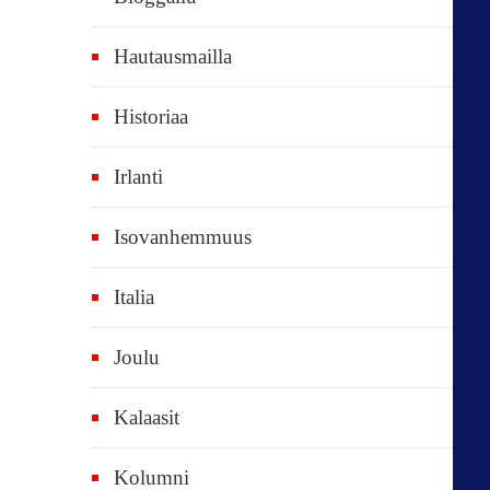
e
t
Hautausmailla
v
Historiaa
u
o
Irlanti
d
e
Isovanhemmuus
t
Italia
,
k
Joulu
a
i
Kalaasit
k
Kolumni