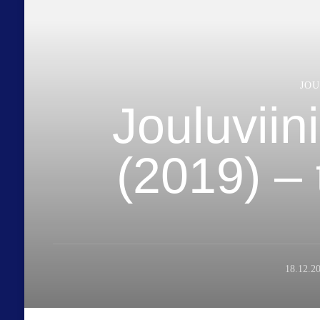
JO
Jouluviin
(2019) – 
18.12.2