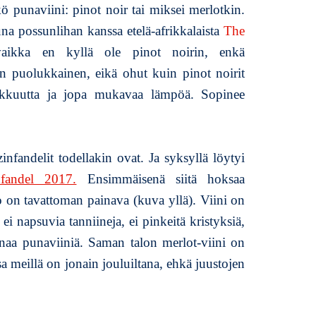
ö punaviini: pinot noir tai miksei merlotkin.
a possunlihan kanssa etelä-afrikkalaista
The
aikka en kyllä ole pinot noirin, enkä
n puolukkainen, eikä ohut kuin pinot noirit
ikkuutta ja jopa mukavaa lämpöä. Sopinee
zinfandelit todellakin ovat. Ja syksyllä löytyi
andel 2017.
Ensimmäisenä siitä hoksaa
o on tavattoman painava (kuva yllä). Viini on
 ei napsuvia tanniineja, ei pinkeitä kristyksiä,
anaa punaviiniä. Saman talon merlot-viini on
a meillä on jonain jouluiltana, ehkä juustojen