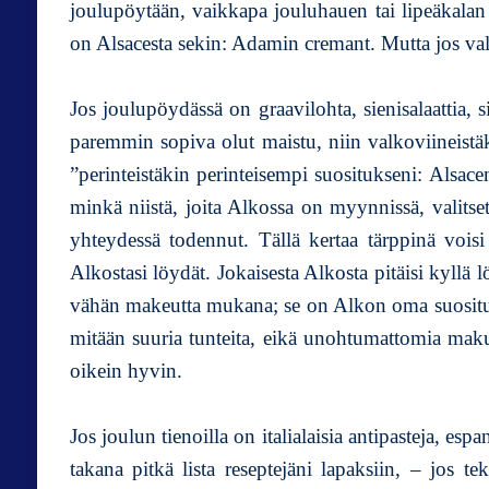
joulupöytään, vaikkapa jouluhauen tai lipeäkalan 
on Alsacesta sekin: Adamin cremant. Mutta jos val
Jos joulupöydässä on graavilohta, sienisalaattia, sil
paremmin sopiva olut maistu, niin valkoviineistäki
”perinteistäkin perinteisempi suositukseni: Alsa
minkä niistä, joita Alkossa on myynnissä, valits
yhteydessä todennut. Tällä kertaa tärppinä vois
Alkostasi löydät. Jokaisesta Alkosta pitäisi kyllä
vähän makeutta mukana; se on Alkon oma suositusv
mitään suuria tunteita, eikä unohtumattomia makue
oikein hyvin.
Jos joulun tienoilla on italialaisia antipasteja, espan
takana pitkä lista reseptejäni lapaksiin, – jos t