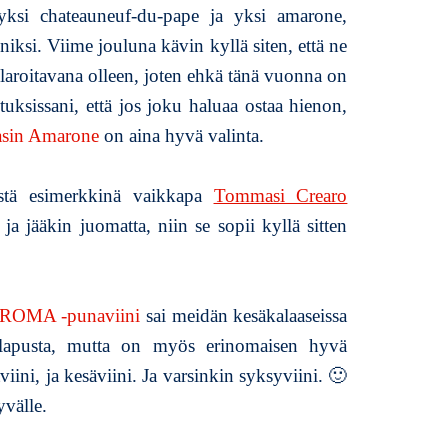
si chateauneuf-du-pape ja yksi amarone,
niksi. Viime jouluna kävin kyllä siten, että ne
aroitavana olleen, joten ehkä tänä vuonna on
tuksissani, että jos joku haluaa ostaa hienon,
sin Amarone
on aina hyvä valinta.
stä esimerkkinä vaikkapa
Tommasi Crearo
 ja jääkin juomatta, niin se sopii kyllä sitten
ROMA -punaviini
sai meidän kesäkalaaseissa
alapusta, mutta on myös erinomaisen hyvä
iini, ja kesäviini. Ja varsinkin syksyviini. 🙂
yvälle.