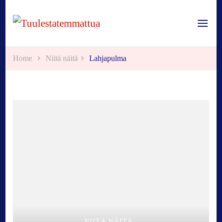
Tuulestatemmattua
Home
Niitä näitä
Lahjapulma
NIITÄ NÄITÄ