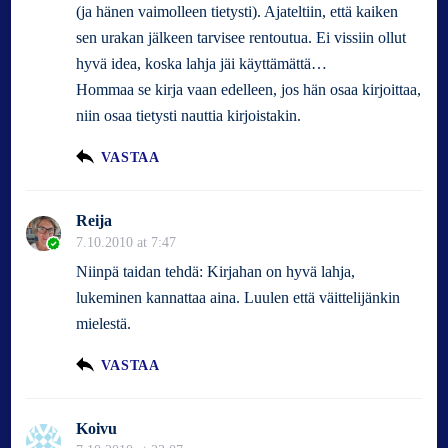
(ja hänen vaimolleen tietysti). Ajateltiin, että kaiken
sen urakan jälkeen tarvisee rentoutua. Ei vissiin ollut
hyvä idea, koska lahja jäi käyttämättä…
Hommaa se kirja vaan edelleen, jos hän osaa kirjoittaa,
niin osaa tietysti nauttia kirjoistakin.
VASTAA
Reija
7.10.2010 at 7:47
Niinpä taidan tehdä: Kirjahan on hyvä lahja,
lukeminen kannattaa aina. Luulen että väittelijänkin
mielestä.
VASTAA
Koivu