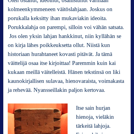
Olen ostanut, ideoinut, osallistunut varmaan
a
kolmeenkymmeneen väitöslahjaan. Joskus on
p
porukalla keksitty ihan mukaviakin ideoita.
u
l
Porukkalahja on parempi, silloin voi vähän satsata.
m
Jos olen yksin lahjan hankkinut, niin kyllähän se
a
on kirja lähes poikkeuksetta ollut. Niistä kun
historiaan hurahtaneet kovasti pitävät. Ja tämä
väittelijä osaa itse kirjoittaa! Paremmin kuin kai
kukaan meillä väitelleistä. Hänen tekstinsä on liki
kaunokirjallisen sulavaa, hienovaraista, voimakasta
ja rehevää. Nyansseillakin paljon kertovaa.
Itse sain hurjan
hienoja, vieläkin
tärkeitä lahjoja.