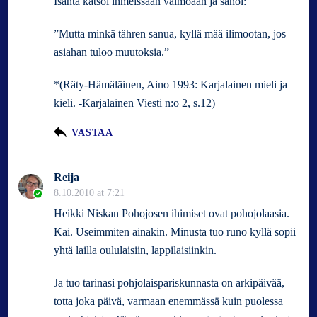
Isäntä katsoi ihmeissään vaimoaan ja sanoi:
”Mutta minkä tähren sanua, kyllä mää ilimootan, jos
asiahan tuloo muutoksia.”
*(Räty-Hämäläinen, Aino 1993: Karjalainen mieli ja
kieli. -Karjalainen Viesti n:o 2, s.12)
VASTAA
Reija
8.10.2010 at 7:21
Heikki Niskan Pohojosen ihimiset ovat pohojolaasia.
Kai. Useimmiten ainakin. Minusta tuo runo kyllä sopii
yhtä lailla oululaisiin, lappilaisiinkin.
Ja tuo tarinasi pohjolaispariskunnasta on arkipäivää,
totta joka päivä, varmaan enemmässä kuin puolessa