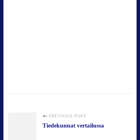
P
PREVIOUS POST
Tiedekunnat vertailussa
o