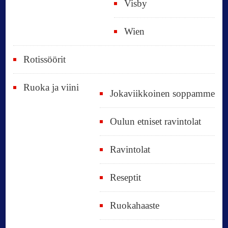
Visby
Wien
Rotissöörit
Ruoka ja viini
Jokaviikkoinen soppamme
Oulun etniset ravintolat
Ravintolat
Reseptit
Ruokahaaste