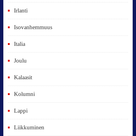
o
Irlanti
d
e
Isovanhemmuus
t
Italia
,
k
Joulu
a
i
Kalaasit
k
Kolumni
k
i
Lappi
p
Liikkuminen
ä