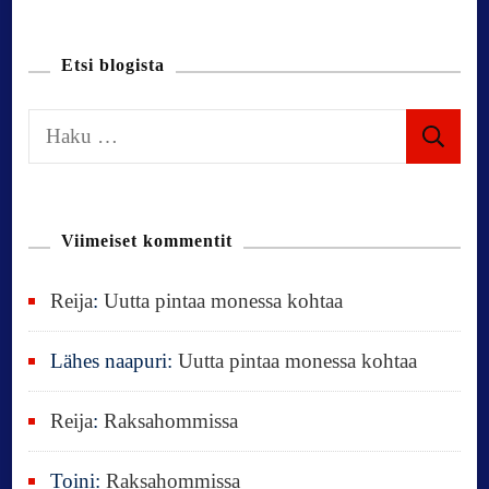
a
t
Etsi blogista
i
H
a
o
k
u
n
Viimeiset kommentit
:
Reija
:
Uutta pintaa monessa kohtaa
Lähes naapuri
:
Uutta pintaa monessa kohtaa
Reija
:
Raksahommissa
Toini
:
Raksahommissa