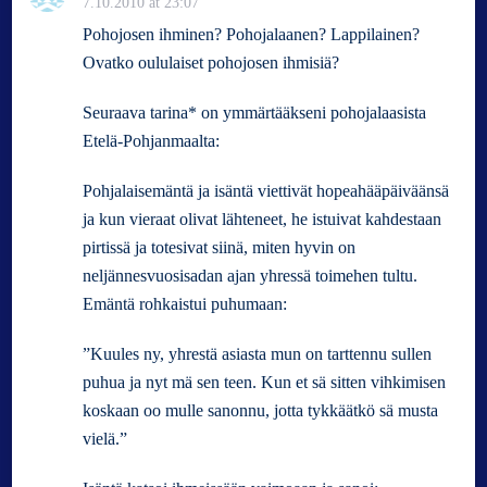
7.10.2010 at 23:07
Pohojosen ihminen? Pohojalaanen? Lappilainen?
Ovatko oululaiset pohojosen ihmisiä?
Seuraava tarina* on ymmärtääkseni pohojalaasista
Etelä-Pohjanmaalta:
Pohjalaisemäntä ja isäntä viettivät hopeahääpäiväänsä
ja kun vieraat olivat lähteneet, he istuivat kahdestaan
pirtissä ja totesivat siinä, miten hyvin on
neljännesvuosisadan ajan yhressä toimehen tultu.
Emäntä rohkaistui puhumaan:
”Kuules ny, yhrestä asiasta mun on tarttennu sullen
puhua ja nyt mä sen teen. Kun et sä sitten vihkimisen
koskaan oo mulle sanonnu, jotta tykkäätkö sä musta
vielä.”