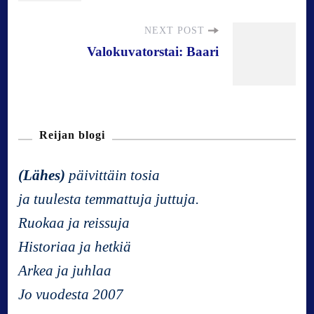
s
NEXT POST
Valokuvatorstai: Baari
t
N
Reijan blogi
a
(Lähes)
päivittäin tosia
v
ja tuulesta temmattuja juttuja.
Ruokaa ja reissuja
i
Historiaa ja hetkiä
g
Arkea ja juhlaa
Jo vuodesta 2007