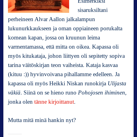
Esimerkiksi
sisaruksiltani
perheineen Alvar Aallon jalkalampun
lukunurkkaukseen ja oman oppiaineen porukalta
komean kapan, jossa on kruunun leima
varmentamassa, että mitta on oikea. Kapassa oli
myös kitukataja, johon liittyen oli sepitetty sopiva
tarina väitöskirjan teon vaiheista. Kataja kasvaa
(kituu :)) hyvinvoivana pihallamme edelleen. Ja
kapassa oli myös Heikki Niskan runokirja
Ulijasta
väkiä
. Siinä on se hieno runo
Pohojosen ihiminen
,
jonka olen
tänne kirjoittanut
.
Mutta mitä minä hankin nyt?