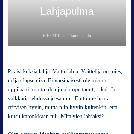
Lahjapulma
a
6.10.2010
4 kommenttia
r
t
i
k
k
Pitäisi keksiä lahja. Väitöslahja. Väittelijä on mies,
e
neljän lapsen isä. Ei varsinaisesti ole minun
l
oppilaani, mutta olen jotain opettanut, – kai. Ja
i
i
väikkäriä tehdessä jeesannut. En tunne häntä
n
erityisen hyvin, mutta niin hyvin kuitenkin, että
L
kutsu karonkkaan tuli. Mitä vien lahjaksi?
a
h
j