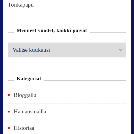
Tonkapapu
Menneet vuodet, kaikki päivät
M
e
n
n
Kategoriat
e
Bloggailu
e
t
Hautausmailla
v
Historiaa
u