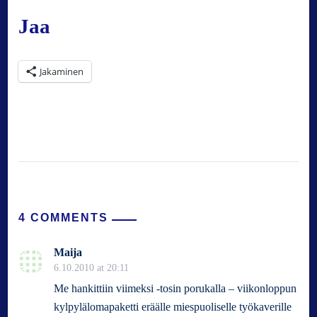
Jaa
Jakaminen
4 COMMENTS
Maija
6.10.2010 at 20:11
Me hankittiin viimeksi -tosin porukalla – viikonloppun
kylpylälomapaketti eräälle miespuoliselle työkaverille