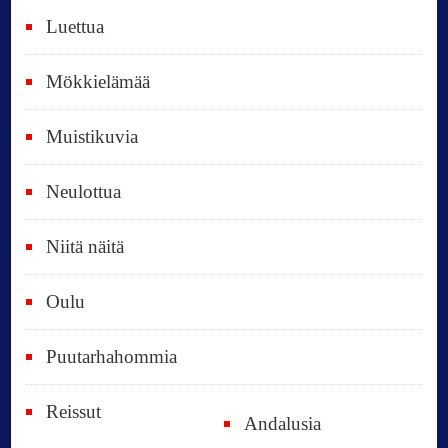
i
Luettua
v
ä
Mökkielämää
t
Muistikuvia
Neulottua
Niitä näitä
Oulu
Puutarhahommia
Reissut
Andalusia