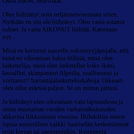
Ostin sukset. Murtsikat.
Olen hiihtänyt noin neljännesvuosisata sitten.
Nytkään en siis ole hiihtänyt. Olen vasta ostanut
sukset. Ja vasta AIKONUT hiihtää. Katsotaan
nyt…
Minä en kertonut nuorelle suksimyyjäpojalle, että
minä en oikeastaan halua hiihtää, minä olen
laskettelija, minä olen lasketellut koko ikäni,
lautaillut, skimpannut Alpeilla, osallistunut ja
voittanut!! harrastajalasketteluskaboja. Oikeasti
olen ollut mäessä paljon. Se on minun juttuni.
Ja hiihtänyt olen oikeastaan vain lapsuudessa ja
sitten muutaman vuoden varhaisaikuisuuden
ahkerina liikkumisen vuosina. Hiihdeltiin ennen
lapsia suunnilleen kaikki Saariselän keskeisimmät
reitit kerran tai useamminkin. Kymmeniä