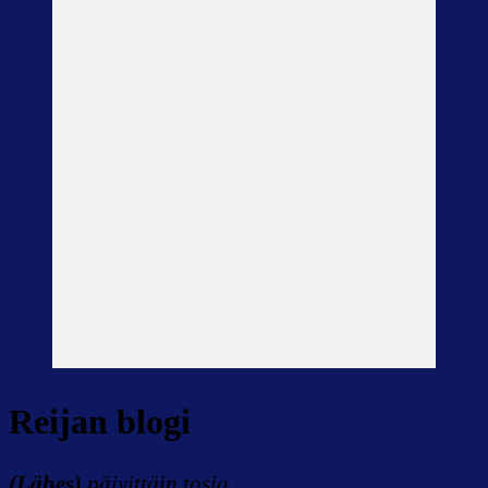
Reijan blogi
(Lähes)
päivittäin tosia