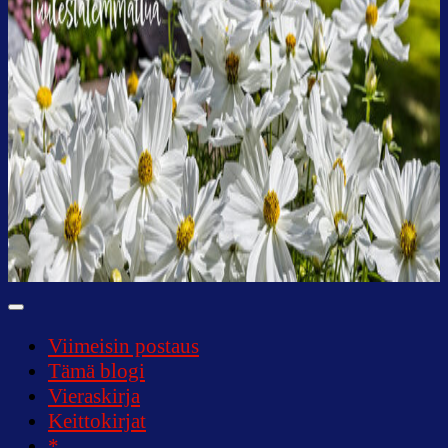
Tuulestatemmattua
Viimeisin postaus
Tämä blogi
Vieraskirja
Keittokirjat
*