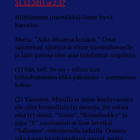
31.12.2011 at 2:37
Hiihtäminen (murtsikka) lienee hyvä
harrastus.
Mutta: ”Aika aikaansa kutakin.” Omat
sujutteluni sijoittuvat viime vuosituhannelle,
ja lajin parissa olen aina kohdannut ongelmia.
(1) Sää, keli. Se on – silloin kun
hiihtohammasta ehkä pakottaisi – useimmiten
kehno.
(2) Varusteet. Minulla ei sitten kouluvuosien
ole ollut kunnollisia (a) monoja, (b) suksia
eikä (c) siteitä. ”Voitto”, ”Rotanloukku” ja
jopa ”Y” osoittautuivat liian leveiksi
”Salomon” -mitoitetuilla laduilla. Omistin
aika kauan hyvät/modernit sauvat, mutta