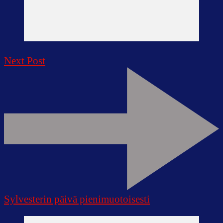
Next Post
Sylvesterin päivä pienimuotoisesti