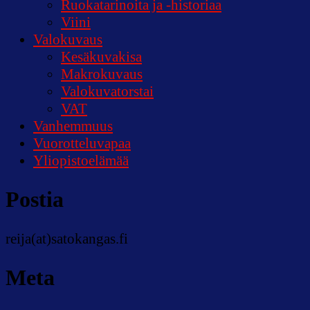
Ruokatarinoita ja -historiaa
Viini
Valokuvaus
Kesäkuvakisa
Makrokuvaus
Valokuvatorstai
VAT
Vanhemmuus
Vuorotteluvapaa
Yliopistoelämää
Postia
reija(at)satokangas.fi
Meta