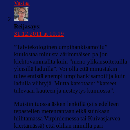
Vastaa
Reija
says:
31.12.2011 at 10:19
”Talviekologinen umpihankisamoilu”
kuulostaa minusta äärimmäisen paljon
kiehtovammallta kuin ”meno ylikansoitetuilla
yleisillä laduilla”. Voi olla että minustakin
tulee entistä enempi umpihankisamoilija kuin
ladulla viihtyjä. Mutta katsotaan: ”katseet
tulevaan kauteen ja nesteytys kunnossa”.
Muistin tuossa äsken lenkillä (siis edelleen
tepastellen merenrantaan eikä suinkaan
hiihtämässä Virpiniemessä tai Kuivasjärveä
kiertämässä) että olihan minulla pari