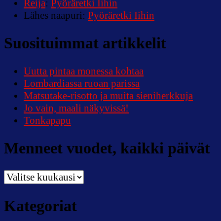
Reija
:
Pyöräretki Iihin
Lähes naapuri
:
Pyöräretki Iihin
Suosituimmat artikkelit
Uutta pintaa monessa kohtaa
Lombardiassa ruoan parissa
Matsutake-risotto ja muita sieniherkkuja
Jo vain, maali näkyvissä!
Tonkapapu
Menneet vuodet, kaikki päivät
Menneet
vuodet,
kaikki
Kategoriat
päivät