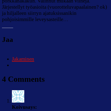
porkkanakakun. Valinnut mukaan viinejä.
Järjestellyt työasioita (vuorotteluvapaalainen? ok)
ja hiljalleen siirryn ajatuksissanikin
pohjoisimmille leveysasteille…
Jaa
Jakaminen
4 Comments
Koivu
says: