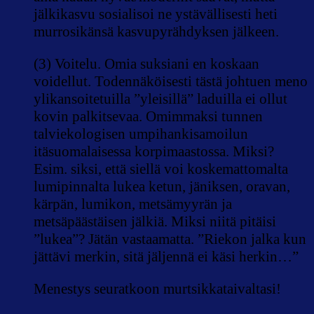
jälkikasvu sosialisoi ne ystävällisesti heti
murrosikänsä kasvupyrähdyksen jälkeen.
(3) Voitelu. Omia suksiani en koskaan
voidellut. Todennäköisesti tästä johtuen meno
ylikansoitetuilla ”yleisillä” laduilla ei ollut
kovin palkitsevaa. Omimmaksi tunnen
talviekologisen umpihankisamoilun
itäsuomalaisessa korpimaastossa. Miksi?
Esim. siksi, että siellä voi koskemattomalta
lumipinnalta lukea ketun, jäniksen, oravan,
kärpän, lumikon, metsämyyrän ja
metsäpäästäisen jälkiä. Miksi niitä pitäisi
”lukea”? Jätän vastaamatta. ”Riekon jalka kun
jättävi merkin, sitä jäljennä ei käsi herkin…”
Menestys seuratkoon murtsikkataivaltasi!