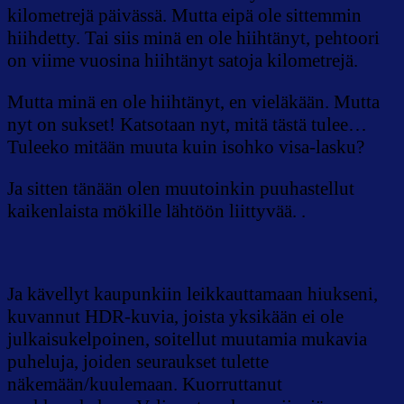
kilometrejä päivässä. Mutta eipä ole sittemmin
hiihdetty. Tai siis minä en ole hiihtänyt, pehtoori
on viime vuosina hiihtänyt satoja kilometrejä.
Mutta minä en ole hiihtänyt, en vieläkään. Mutta
nyt on sukset! Katsotaan nyt, mitä tästä tulee…
Tuleeko mitään muuta kuin isohko visa-lasku?
Ja sitten tänään olen muutoinkin puuhastellut
kaikenlaista mökille lähtöön liittyvää. .
Ja kävellyt kaupunkiin leikkauttamaan hiukseni,
kuvannut HDR-kuvia, joista yksikään ei ole
julkaisukelpoinen, soitellut muutamia mukavia
puheluja, joiden seuraukset tulette
näkemään/kuulemaan. Kuorruttanut