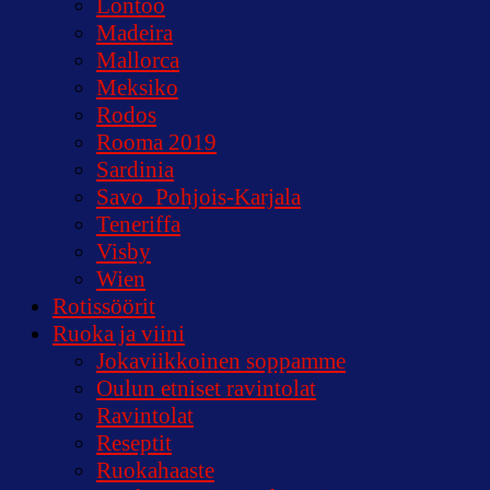
Lontoo
Madeira
Mallorca
Meksiko
Rodos
Rooma 2019
Sardinia
Savo_Pohjois-Karjala
Teneriffa
Visby
Wien
Rotissöörit
Ruoka ja viini
Jokaviikkoinen soppamme
Oulun etniset ravintolat
Ravintolat
Reseptit
Ruokahaaste