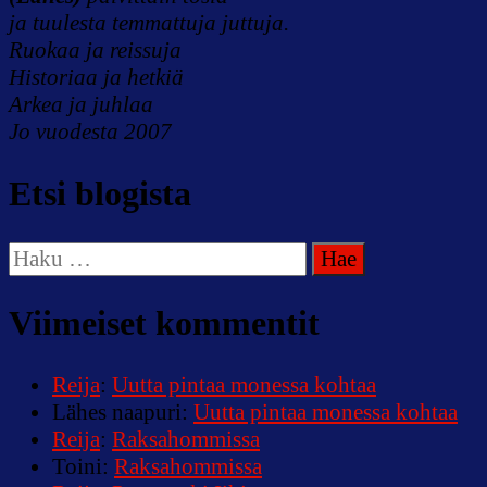
ja tuulesta temmattuja juttuja.
Ruokaa ja reissuja
Historiaa ja hetkiä
Arkea ja juhlaa
Jo vuodesta 2007
Etsi blogista
Haku:
Viimeiset kommentit
Reija
:
Uutta pintaa monessa kohtaa
Lähes naapuri
:
Uutta pintaa monessa kohtaa
Reija
:
Raksahommissa
Toini
:
Raksahommissa